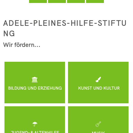
Seelbach
Kindertagesstätte Pracht
フリードリッヒ・ヴィルヘルム・ライフアイゼン
Freiwilligenbörse
RZN-Förderprogramm
Kursvorschlag (für Dozenten)
Kindertagesstätte Roth
Adele-
ADELE-PLEINES-HILFE-STIFTU
ev. Kindertagesstätte Hamm (Si
Pleines-
NG
kath. Kindertagesstätte Hamm (
Hilfe-
Wir fördern...
Kita-Sozialarbeit
Stiftung
Elternbeiträge
Streetworker
BILDUNG UND ERZIEHUNG
KUNST UND KULTUR
JUGEND- & ALTENHILFE