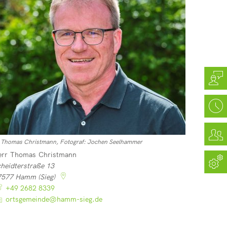
) Thomas Christmann, Fotograf: Jochen Seelhammer
err
Thomas
Christmann
Herr Thomas Christmann
heidterstraße 13
7577
Hamm (Sieg)
+49 2682 8339
ortsgemeinde@hamm-sieg.de