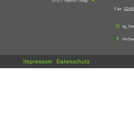
57577
Hamm (Sieg)
Fax:
0268
vg_ha
Verba
Impressum
Datenschutz