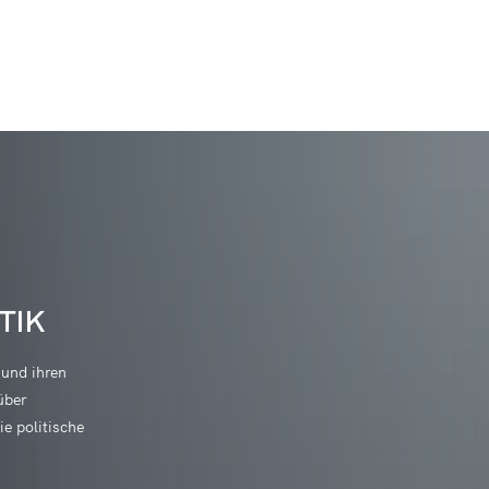
 & Tourismus
Leben & Wohnen
Raiffeisen sehen & e
/Initiativbewerbung
nbeul
Veranstaltungshighlights
altungskalender
Neu in Hamm (Sieg)?
Über Raiffeisen
/w/d)
n
Veranstaltungsmeldung
Adele-Pleines-Hilfe-Stiftung
Energiemanagem
t & Vereine
Bauen & Umwelt
Deutsches Raiffei
äfte (Aushilfe)
scheidt
Vereinsinfos/Veranstaltungen
Bachpaten
Baugrundstücke 
ge an die Verwaltung
Architektur und Nutzung
HausHamm
Daten, Zahlen, Fakten
Raiffeisen erleben
(Aushilfe)
ertseifen
Jugend aktiv
Ehrenamtsinitiative - Ich bin d
Bebauungspläne
ulare
Heiraten im Kulturhaus
Kindertagesstätt
TIK
hwimmbad Thalhausermühle
Schulen, Kitas
Raiffeisenwoche
 der VG Hamm (Sieg)
ach
Kinder- und Jugendfreizeiten
Ehrenamtskarten
Flächennutzungs
ungen
Kunst am Bau
Kindertagesstätte
Erzieher werden
Gemeindeschwes
stool
Seniorenhilfe
Raiffeisen-Ehrenpre
 und ihren
Freiwilligentag
Hochwasser- und
beiter
Synagoge
Kindertagesstätt
über
en
Heimatfreunde Hammer Land 
Kommunale Wär
Wandern
Kursanmeldung
n und Radfahren
Volkshochschule
Biergenossenschaft
edsamt
e politische
Kindertagesstätt
 (Sieg)
Lotsenpunkt Hamm (Sieg)
Modernisierungsr
Radfahren
Kurskalender de
desamt
Wirtschaft
フリードリッヒ・ヴ
Kindertagesstät