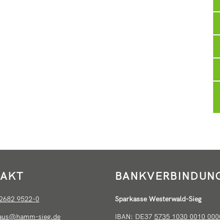
AKT
BANKVERBINDUN
2682 9522-0
Sparkasse Westerwald-Sieg
haus@hamm-sieg.de
IBAN: DE37
5735 1030 0010 000