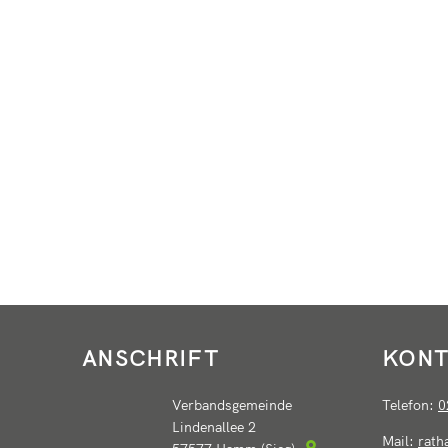
ANSCHRIFT
KONT
Verbandsgemeinde
Telefon:
0
Lindenallee 2
Mail:
rat