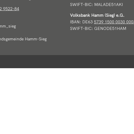
SWIFT-BIC: MALADE51AKI
2 9522-84
Volksbank Hamm (Sieg) e.G.
IBAN: DE63
5739 1500 0030 000
mm_sieg
SWIFT-BIC: GENODE51HAM
ndsgemeinde Hamm-Sieg