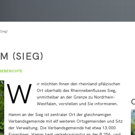
rirsen
Reparaturcafé
Pegelstände der 
Geschenkgutsch
in buchen
Kindertagesstätt
t
Vereine
RZN-Förderpro
Kursvorschlag (f
rservice online bei rlpDirekt
Kindertagesstätt
Freiwilligenbörse
Sieg)
ev. Kindertagess
bach
kath. Kindertage
 (SIEG)
Kita-Sozialarbeit
Elternbeiträge
SEBERICHTE
W
Streetworker
ir möchten Ihnen den rheinland-pfälzischen
Ort oberhalb des Rheinnebenflusses Sieg,
unmittelbar an der Grenze zu Nordrhein-
Westfalen, vorstellen und Sie informieren.
Hamm an der Sieg ist zentraler Ort der gleichnamigen
Verbandsgemeinde mit elf weiteren Ortsgemeinden und Sitz
der Verwaltung. Die Verbandsgemeinde hat etwa 13.000
Einwohner. Hamm liegt verkehrsgünstig an der B 256, und