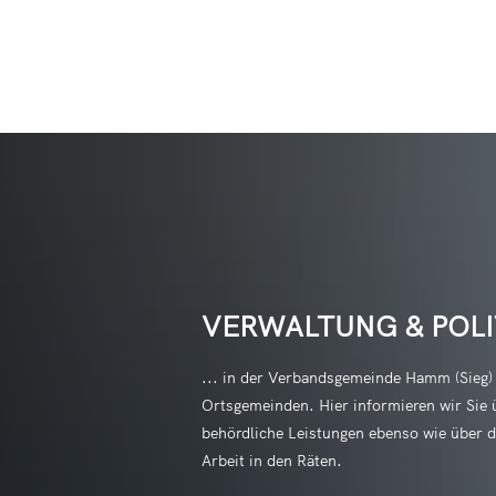
Aktuell
Verwaltung & Politik
Freizeit
Onlinebewerbung
Birke
Stellenangebote
Ortsgemeinden
Veranst
Bauhofleitung (m
Bitze
Mitteilungsblatt
Politik & Gremienarbeit
Ehrenam
Hauswirtschaftskr
Breit
Anfra
Notdienste und Notfallpläne
Rathaus
Kultur
Reinigungskräfte 
Bruch
Form
VERWALTUNG & POLI
Ausschreibungen
Verbandsgemeindewerke
Waldsc
FSJ in den Kitas
Etzb
Leist
Erzieherin oder 
Forst
Bauleitplanung
Buchung
... in der Verbandsgemeinde Hamm (Sieg)
Mitar
Ortsgemeinden. Hier informieren wir Sie 
Fürth
Wander
Schi
behördliche Leistungen ebenso wie über di
Hamm
Arbeit in den Räten.
Stan