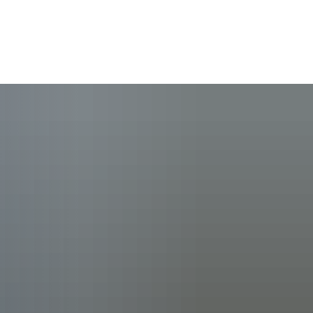
rleben
Raiffeisen - Die Person
Raiffeisen - das Grab
ent
senmuseum
Historische Raiffeisenstraße
in Fürthen
Tourenplaner
Weltkulturerbe
abei
Übernachten im Raiffeisenlan
e Bitzen
Sponsoren und Partner
Nützliche Links
plan
Made in Raiffeisenland
 Breitscheidt
Rückblick 2025
ter plus
Heimatfreunde im Hammer L
is
 Starkregenschutz
e Etzbach
Rückblick 2024
Michael Roßbach
e.V.
meplanung
e Fürthen
Förderverein Altenzentrum Ha
ichtlinie Hamm (Sieg)
r VHS
ィルヘルム・ライフアイゼン
te Hamm (Sieg)