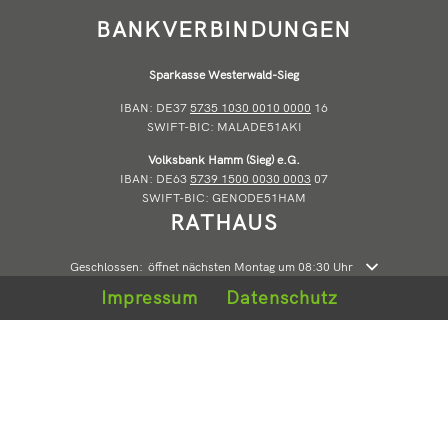
BANKVERBINDUNGEN
Sparkasse Westerwald-Sieg
IBAN: DE37
5735 1030 0010 0000
16
SWIFT-BIC: MALADE51AKI
Volksbank Hamm (Sieg) e.G.
IBAN: DE63
5739 1500 0030 0003
07
SWIFT-BIC: GENODE51HAM
RATHAUS
Klicken, um weitere Öffnungs- oder Schließzeiten auszublenden
Geschlossen:
öffnet nächsten Montag um 08:30 Uhr
Impressum
Datenschutz