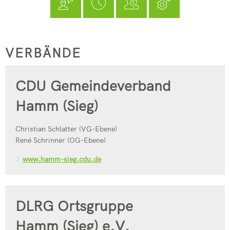
Seelbach
Kindertagesstätte Pracht
フリードリッヒ・ヴィルヘルム・ライフアイゼン
Freiwilligenbörse
RZN-Förderprogramm
Kursvorschlag (für Dozenten)
Kindertagesstätte Roth
ev. Kindertagesstätte Hamm (Si
Verbände
VERBÄNDE
kath. Kindertagesstätte Hamm (
CDU Gemeindeverband
Kita-Sozialarbeit
Hamm (Sieg)
Elternbeiträge
Streetworker
Christian Schlatter (VG-Ebene)
René Schrinner (OG-Ebene)
www.hamm-sieg.cdu.de
DLRG Ortsgruppe
Hamm (Sieg) e.V.