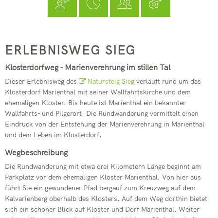
Seelbach
Kindertagesstätte Pracht
フリードリッヒ・ヴィルヘルム・ライフアイゼン
Freiwilligenbörse
RZN-Förderprogramm
Kursvorschlag (für Dozenten)
Kindertagesstätte Roth
ev. Kindertagesstätte Hamm (Si
Klosterdorfweg
ERLEBNISWEG SIEG
kath. Kindertagesstätte Hamm (
Klosterdorfweg - Marienverehrung im stillen Tal
Dieser Erlebnisweg des
Natursteig Sieg
Kita-Sozialarbeit
verläuft rund um das
Klosterdorf Marienthal mit seiner Wallfahrtskirche und dem
Elternbeiträge
ehemaligen Kloster. Bis heute ist Marienthal ein bekannter
Wallfahrts- und Pilgerort. Die Rundwanderung vermittelt einen
Streetworker
Eindruck von der Entstehung der Marienverehrung in Marienthal
und dem Leben im Klosterdorf.
Wegbeschreibung
Die Rundwanderung mit etwa drei Kilometern Länge beginnt am
Parkplatz vor dem ehemaligen Kloster Marienthal. Von hier aus
führt Sie ein gewundener Pfad bergauf zum Kreuzweg auf dem
Kalvarienberg oberhalb des Klosters. Auf dem Weg dorthin bietet
sich ein schöner Blick auf Kloster und Dorf Marienthal. Weiter