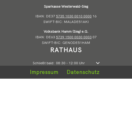
Sparkasse Westerwald-Sieg
IBAN: DE37
5735 1030 0010 0000
16
SWIFT-BIC: MALADE51AKI
Volksbank Hamm (Sieg) e.G.
IBAN: DE63
5739 1500 0030 0003
07
SWIFT-BIC: GENODE51HAM
RATHAUS
Klicken, um weitere Öffnungs- oder Schließzeiten auszublende
Schließt bald:
08:30
-
12:00
Uhr
Von 08:30 bis 12:00 Uhr
Impressum
Datenschutz