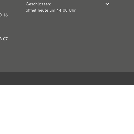
Klicken, um weitere Öffnungs- oder Schließzeiten auszu
Geschlossen:
öffnet heute um 14:00 Uhr
0
16
3
07