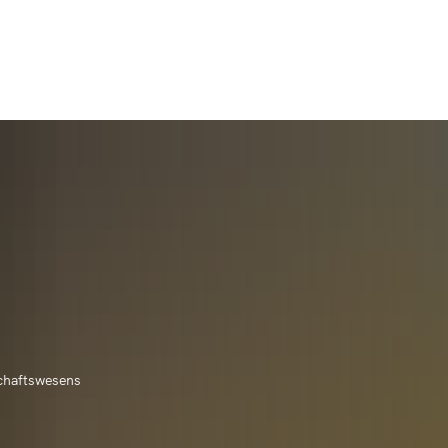
 & Tourismus
Leben & Wohnen
Raiffeisen sehen & e
/Initiativbewerbung
nbeul
Veranstaltungshighlights
altungskalender
Neu in Hamm (Sieg)?
Über Raiffeisen
/w/d)
n
Veranstaltungsmeldung
Adele-Pleines-Hilfe-Stiftung
Energiemanagem
t & Vereine
Bauen & Umwelt
Deutsches Raiffei
äfte (Aushilfe)
scheidt
Vereinsinfos/Veranstaltungen
Bachpaten
Baugrundstücke 
ge an die Verwaltung
Architektur und Nutzung
HausHamm
Daten, Zahlen, Fakten
Raiffeisen erleben
(Aushilfe)
ertseifen
Jugend aktiv
Ehrenamtsinitiative - Ich bin d
Bebauungspläne
ulare
Heiraten im Kulturhaus
Kindertagesstätt
hwimmbad Thalhausermühle
Schulen, Kitas
Raiffeisenwoche
 der VG Hamm (Sieg)
ach
Kinder- und Jugendfreizeiten
Ehrenamtskarten
Flächennutzungs
ungen
Kunst am Bau
Kindertagesstätte
Erzieher werden
Gemeindeschwes
stool
Seniorenhilfe
Raiffeisen-Ehrenpre
Freiwilligentag
Hochwasser- und
beiter
Synagoge
Kindertagesstätt
en
chaftswesens
Heimatfreunde Hammer Land 
Kommunale Wär
Wandern
Kursanmeldung
n und Radfahren
Volkshochschule
Biergenossenschaft
edsamt
Kindertagesstätt
 (Sieg)
Lotsenpunkt Hamm (Sieg)
Modernisierungsr
Radfahren
Kurskalender de
desamt
Wirtschaft
フリードリッヒ・ヴ
Kindertagesstät