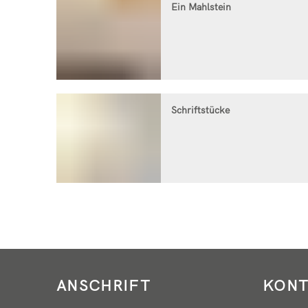
moderne
Ein Mahlstein
Genossenschaften
für
den
Schriftstücke
ländlichen
Raum
ANSCHRIFT
KONT