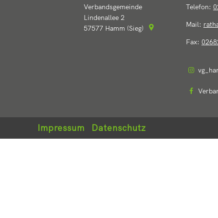
Verbandsgemeinde
Telefon:
0
Lindenallee 2
Mail:
rat
57577
Hamm (Sieg)
Fax:
0268
vg_ha
Verba
Impressum
Datenschutz