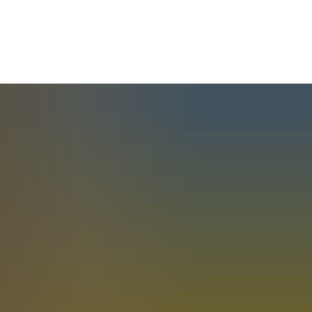
rleben
Raiffeisen - Die Person
Raiffeisen - das Grab
ent
senmuseum
Historische Raiffeisenstraße
in Fürthen
Tourenplaner
Weltkulturerbe
abei
Übernachten im Raiffeisenlan
e Bitzen
Sponsoren und Partner
Nützliche Links
plan
Made in Raiffeisenland
 Breitscheidt
Rückblick 2025
ter plus
Heimatfreunde im Hammer L
is
 Starkregenschutz
e Etzbach
Rückblick 2024
Michael Roßbach
e.V.
meplanung
e Fürthen
Förderverein Altenzentrum Ha
ichtlinie Hamm (Sieg)
r VHS
ィルヘルム・ライフアイゼン
te Hamm (Sieg)