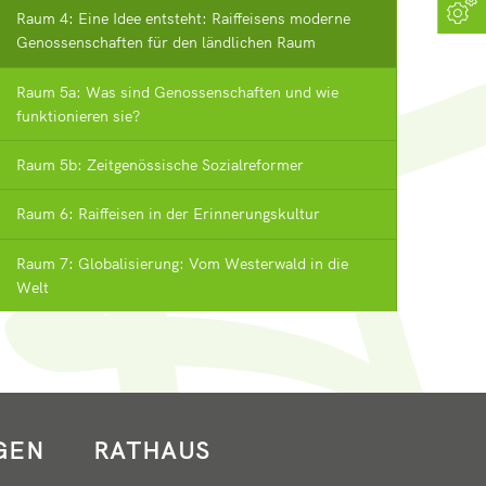
Raum 4: Eine Idee entsteht: Raiffeisens moderne
Genossenschaften für den ländlichen Raum
Raum 5a: Was sind Genossenschaften und wie
funktionieren sie?
Raum 5b: Zeitgenössische Sozialreformer
Raum 6: Raiffeisen in der Erinnerungskultur
Raum 7: Globalisierung: Vom Westerwald in die
Welt
GEN
RATHAUS