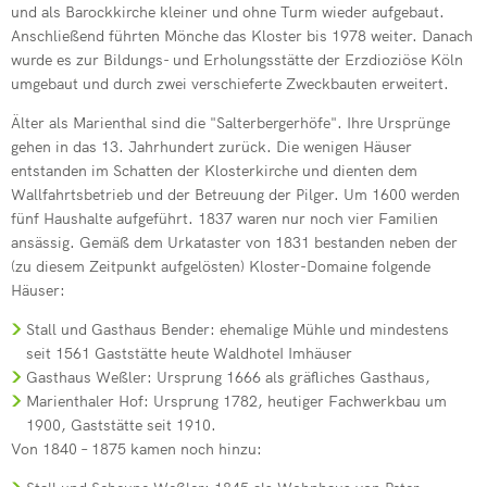
und als Barockkirche kleiner und ohne Turm wieder aufgebaut.
Anschließend führten Mönche das Kloster bis 1978 weiter. Danach
wurde es zur Bildungs- und Erholungsstätte der Erzdioziöse Köln
umgebaut und durch zwei verschieferte Zweckbauten erweitert.
Älter als Marienthal sind die "Salterbergerhöfe". Ihre Ursprünge
gehen in das 13. Jahrhundert zurück. Die wenigen Häuser
entstanden im Schatten der Klosterkirche und dienten dem
Wallfahrtsbetrieb und der Betreuung der Pilger. Um 1600 werden
fünf Haushalte aufgeführt. 1837 waren nur noch vier Familien
ansässig. Gemäß dem Urkataster von 1831 bestanden neben der
(zu diesem Zeitpunkt aufgelösten) Kloster-Domaine folgende
Häuser:
Stall und Gasthaus Bender: ehemalige Mühle und mindestens
seit 1561 Gaststätte heute WaldhoteI Imhäuser
Gasthaus Weßler: Ursprung 1666 als gräfliches Gasthaus,
Marienthaler Hof: Ursprung 1782, heutiger Fachwerkbau um
1900, Gaststätte seit 1910.
Von 1840 – 1875 kamen noch hinzu: