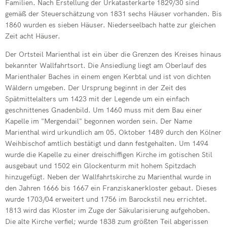
Familien. Nach Erstellung der Urkatasterkarte 1829/30 sind
gemäß der Steuerschätzung von 1831 sechs Häuser vorhanden. Bis
1860 wurden es sieben Häuser. Niederseelbach hatte zur gleichen
Zeit acht Häuser.
Der Ortsteil Marienthal ist ein über die Grenzen des Kreises hinaus
bekannter Wallfahrtsort. Die Ansiedlung liegt am Oberlauf des
Marienthaler Baches in einem engen Kerbtal und ist von dichten
Wäldern umgeben. Der Ursprung beginnt in der Zeit des
Spätmittelalters um 1423 mit der Legende um ein einfach
geschnittenes Gnadenbild. Um 1460 muss mit dem Bau einer
Kapelle im "Mergendail" begonnen worden sein. Der Name
Marienthal wird urkundlich am 05. Oktober 1489 durch den Kölner
Weihbischof amtlich bestätigt und dann festgehalten. Um 1494
wurde die Kapelle zu einer dreischiffigen Kirche im gotischen Stil
ausgebaut und 1502 ein Glockenturm mit hohem Spitzdach
hinzugefügt. Neben der Wallfahrtskirche zu Marienthal wurde in
den Jahren 1666 bis 1667 ein Franziskanerkloster gebaut. Dieses
wurde 1703/04 erweitert und 1756 im Barockstil neu errichtet.
1813 wird das Kloster im Zuge der Säkularisierung aufgehoben.
Die alte Kirche verfiel; wurde 1838 zum größten Teil abgerissen