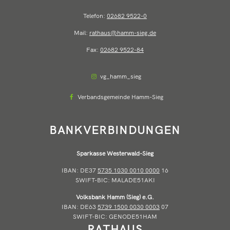
Telefon:
02682 9522-0
Mail:
rathaus@hamm-sieg.de
Fax:
02682 9522-84
vg_hamm_sieg
Verbandsgemeinde Hamm-Sieg
BANKVERBINDUNGEN
Sparkasse Westerwald-Sieg
IBAN: DE37
5735 1030 0010 0000
16
SWIFT-BIC: MALADE51AKI
Volksbank Hamm (Sieg) e.G.
IBAN: DE63
5739 1500 0030 0003
07
SWIFT-BIC: GENODE51HAM
RATHAUS