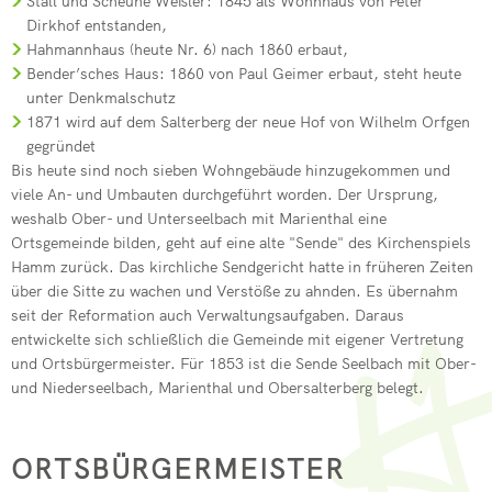
Stall und Scheune Weßler: 1845 als Wohnhaus von Peter
Dirkhof entstanden,
Hahmannhaus (heute Nr. 6) nach 1860 erbaut,
Bender’sches Haus: 1860 von Paul Geimer erbaut, steht heute
unter Denkmalschutz
1871 wird auf dem Salterberg der neue Hof von Wilhelm Orfgen
gegründet
Bis heute sind noch sieben Wohngebäude hinzugekommen und
viele An- und Umbauten durchgeführt worden. Der Ursprung,
weshalb Ober- und Unterseelbach mit Marienthal eine
Ortsgemeinde bilden, geht auf eine alte "Sende" des Kirchenspiels
Hamm zurück. Das kirchliche Sendgericht hatte in früheren Zeiten
über die Sitte zu wachen und Verstöße zu ahnden. Es übernahm
seit der Reformation auch Verwaltungsaufgaben. Daraus
entwickelte sich schließlich die Gemeinde mit eigener Vertretung
und Ortsbürgermeister. Für 1853 ist die Sende Seelbach mit Ober-
und Niederseelbach, Marienthal und Obersalterberg belegt.
ORTSBÜRGERMEISTER