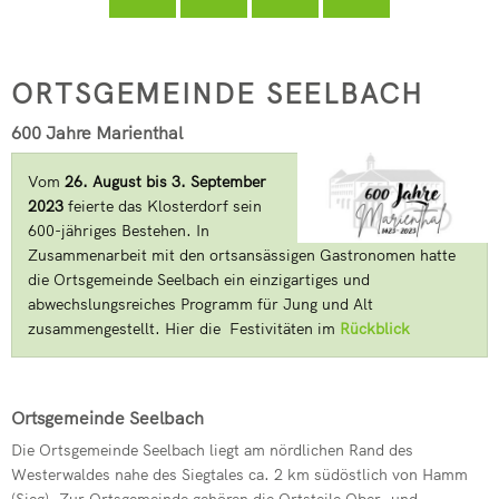
Seelbach
Kindertagesstätte Pracht
フリードリッヒ・ヴィルヘルム・ライフアイゼン
Freiwilligenbörse
RZN-Förderprogramm
Kursvorschlag (für Dozenten)
Kindertagesstätte Roth
Seelbach
ORTSGEMEINDE SEELBACH
ev. Kindertagesstätte Hamm (Si
600 Jahre Marienthal
kath. Kindertagesstätte Hamm (
Vom
26. August bis 3. September
Kita-Sozialarbeit
2023
feierte das Klosterdorf sein
Elternbeiträge
600-jähriges Bestehen. In
Zusammenarbeit mit den ortsansässigen Gastronomen hatte
Streetworker
die Ortsgemeinde Seelbach ein einzigartiges und
abwechslungsreiches Programm für Jung und Alt
zusammengestellt. Hier die Festivitäten im
Rückblick
Ortsgemeinde Seelbach
Die Ortsgemeinde Seelbach liegt am nördlichen Rand des
Westerwaldes nahe des Siegtales ca. 2 km südöstlich von Hamm