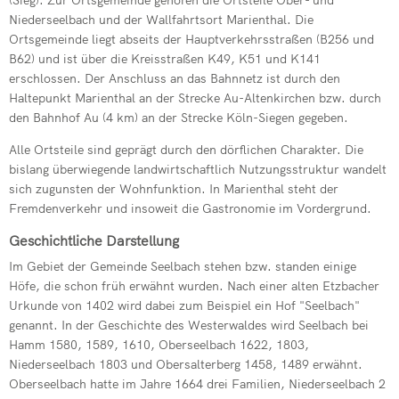
(Sieg). Zur Ortsgemeinde gehören die Ortsteile Ober- und
Niederseelbach und der Wallfahrtsort Marienthal. Die
Ortsgemeinde liegt abseits der Hauptverkehrsstraßen (B256 und
B62) und ist über die Kreisstraßen K49, K51 und K141
erschlossen. Der Anschluss an das Bahnnetz ist durch den
Haltepunkt Marienthal an der Strecke Au-Altenkirchen bzw. durch
den Bahnhof Au (4 km) an der Strecke Köln-Siegen gegeben.
Alle Ortsteile sind geprägt durch den dörflichen Charakter. Die
bislang überwiegende landwirtschaftlich Nutzungsstruktur wandelt
sich zugunsten der Wohnfunktion. In Marienthal steht der
Fremdenverkehr und insoweit die Gastronomie im Vordergrund.
Geschichtliche Darstellung
Im Gebiet der Gemeinde Seelbach stehen bzw. standen einige
Höfe, die schon früh erwähnt wurden. Nach einer alten Etzbacher
Urkunde von 1402 wird dabei zum Beispiel ein Hof "Seelbach"
genannt. In der Geschichte des Westerwaldes wird Seelbach bei
Hamm 1580, 1589, 1610, Oberseelbach 1622, 1803,
Niederseelbach 1803 und Obersalterberg 1458, 1489 erwähnt.
Oberseelbach hatte im Jahre 1664 drei Familien, Niederseelbach 2