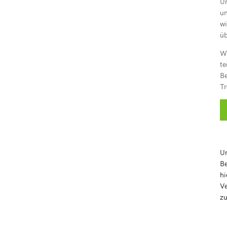
Um
un
wi
üb
Wi
te
Be
Tr
Um
Be
hi
Ve
zu