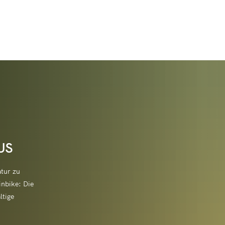
 & Tourismus
Leben & Wohnen
Raiffeisen sehen & e
/Initiativbewerbung
nbeul
Veranstaltungshighlights
altungskalender
Neu in Hamm (Sieg)?
Über Raiffeisen
/w/d)
n
Veranstaltungsmeldung
Adele-Pleines-Hilfe-Stiftung
Energiemanagem
t & Vereine
Bauen & Umwelt
Deutsches Raiffei
äfte (Aushilfe)
scheidt
Vereinsinfos/Veranstaltungen
Bachpaten
Baugrundstücke 
ge an die Verwaltung
Architektur und Nutzung
HausHamm
Daten, Zahlen, Fakten
Raiffeisen erleben
(Aushilfe)
ertseifen
Jugend aktiv
Ehrenamtsinitiative - Ich bin d
Bebauungspläne
ulare
Heiraten im Kulturhaus
Kindertagesstätt
US
hwimmbad Thalhausermühle
Schulen, Kitas
Raiffeisenwoche
 der VG Hamm (Sieg)
ach
Kinder- und Jugendfreizeiten
Ehrenamtskarten
Flächennutzungs
ungen
Kunst am Bau
Kindertagesstätte
Erzieher werden
Gemeindeschwes
stool
Seniorenhilfe
Raiffeisen-Ehrenpre
tur zu
Freiwilligentag
Hochwasser- und
beiter
Synagoge
Kindertagesstätt
nbike: Die
en
Heimatfreunde Hammer Land 
Kommunale Wär
Wandern
Kursanmeldung
n und Radfahren
Volkshochschule
Biergenossenschaft
edsamt
ltige
Kindertagesstätt
 (Sieg)
Lotsenpunkt Hamm (Sieg)
Modernisierungsr
Radfahren
Kurskalender de
desamt
Wirtschaft
フリードリッヒ・ヴ
Kindertagesstät