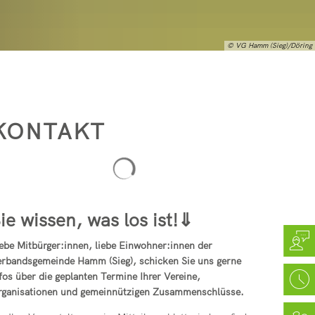
Sieg
ein
e Pracht
gramm
ür Dozenten)
© VG Hamm (Sieg)/Döring
e Roth
tätte Hamm (Sieg)
sstätte Hamm (Sieg)
KONTAKT
Suchergebnisse werden geladen
ie wissen, was los ist!⇓
ebe Mitbürger:innen, liebe Einwohner:innen der
rbandsgemeinde Hamm (Sieg), schicken Sie uns gerne
fos über die geplanten Termine Ihrer Vereine,
rganisationen und gemeinnützigen Zusammenschlüsse.