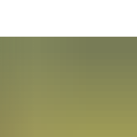
rleben
Raiffeisen - Die Person
Raiffeisen - das Grab
ent
senmuseum
Historische Raiffeisenstraße
in Fürthen
Tourenplaner
Weltkulturerbe
abei
Übernachten im Raiffeisenlan
e Bitzen
Sponsoren und Partner
Nützliche Links
plan
Made in Raiffeisenland
 Breitscheidt
Rückblick 2025
ter plus
Heimatfreunde im Hammer L
is
 Starkregenschutz
e Etzbach
Rückblick 2024
Michael Roßbach
e.V.
meplanung
e Fürthen
Förderverein Altenzentrum Ha
ichtlinie Hamm (Sieg)
r VHS
ィルヘルム・ライフアイゼン
te Hamm (Sieg)