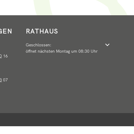
GEN
RATHAUS
Klicken, um weitere Öffnungs- oder Schließzeiten auszu
Geschlossen:
öffnet nächsten Montag um 08:30 Uhr
0
16
3
07