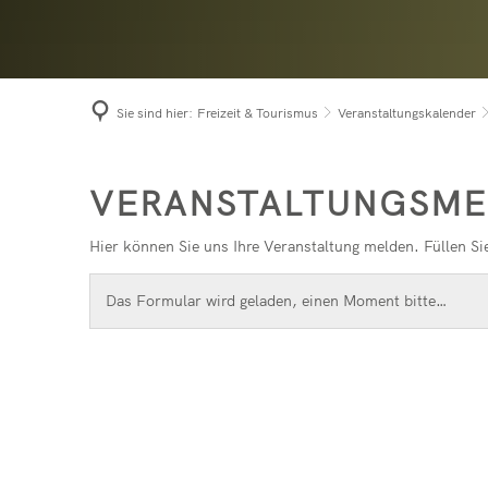
Niede
Term
Prach
Bürge
Roth
Sie sind hier:
Freizeit & Tourismus
Veranstaltungskalender
Seel
Veranstaltungsmeldung
VERANSTALTUNGSM
Hier können Sie uns Ihre Veranstaltung melden. Füllen Si
Das Formular wird geladen, einen Moment bitte…