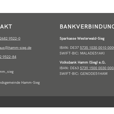
AKT
BANKVERBINDUN
2682 9522-0
Sparkasse Westerwald-Sieg
haus@hamm-sieg.de
IBAN: DE37
5735 1030 0010 000
SWIFT-BIC: MALADE51AKI
2 9522-84
Volksbank Hamm (Sieg) e.G.
IBAN: DE63
5739 1500 0030 000
mm_sieg
SWIFT-BIC: GENODE51HAM
ndsgemeinde Hamm-Sieg