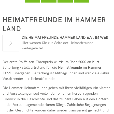
Seelbach
Kindertagesstätte Pracht
フリードリッヒ・ヴィルヘルム・ライフアイゼン
Freiwilligenbörse
RZN-Förderprogramm
Kursvorschlag (für Dozenten)
Kindertagesstätte Roth
Heimatfreunde
HEIMATFREUNDE IM HAMMER
ev. Kindertagesstätte Hamm (Si
im
LAND
kath. Kindertagesstätte Hamm (
Hammer
DIE HEIMATFREUNDE HAMMER LAND E.V. IM WEB
Kita-Sozialarbeit
Hier werden Sie zur Seite der Heimatfreunde
Land
weitergeleitet.
Elternbeiträge
Der erste Raiffeisen-Ehrenpreis wurde im Jahr 2000 an Kurt
Streetworker
Salterberg - stellvertretend für die
Heimatfreunde im Hammer
Land
- übergeben. Salterberg ist Mitbegründer und war viele Jahre
Vorsitzender der Heimatfreunde.
Die Hammer Heimatfreunde geben mit ihren vielfältigen Aktivitäten
und Ausstellungen seit vielen Jahren einen hervorragenden
Einblick in die Geschichte und das frühere Leben auf den Dörfern
in der Verbandsgemeinde Hamm (Sieg). Zahlreiche Begegnungen
mit der Geschichte wurden dabei wieder transparent gemacht und