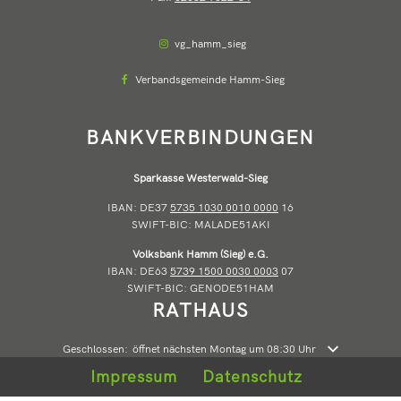
vg_hamm_sieg
Verbandsgemeinde Hamm-Sieg
BANKVERBINDUNGEN
Sparkasse Westerwald-Sieg
IBAN: DE37
5735 1030 0010 0000
16
SWIFT-BIC: MALADE51AKI
Volksbank Hamm (Sieg) e.G.
IBAN: DE63
5739 1500 0030 0003
07
SWIFT-BIC: GENODE51HAM
RATHAUS
Klicken, um weitere Öffnungs- oder Schließzeiten auszublenden
Geschlossen:
öffnet nächsten Montag um 08:30 Uhr
Impressum
Datenschutz