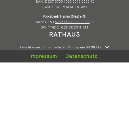
IBAN: DE37
5735 1030 0010 0000
16
SWIFT-BIC: MALADE51AKI
Volksbank Hamm (Sieg) e.G.
IBAN: DE63
5739 1500 0030 0003
07
SWIFT-BIC: GENODE51HAM
RATHAUS
Klicken, um weitere Öffnungs- oder Schließzeiten auszublenden
Geschlossen:
öffnet nächsten Montag um 08:30 Uhr
Impressum
Datenschutz