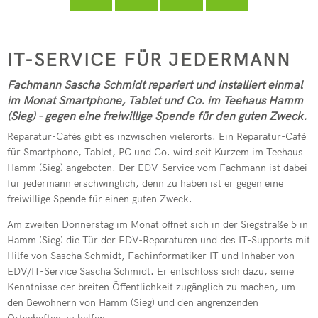
Seelbach
Kindertagesstätte Pracht
フリードリッヒ・ヴィルヘルム・ライフアイゼン
Freiwilligenbörse
RZN-Förderprogramm
Kursvorschlag (für Dozenten)
Kindertagesstätte Roth
Reparaturcafé
IT-SERVICE FÜR JEDERMANN
ev. Kindertagesstätte Hamm (Si
Fachmann Sascha Schmidt repariert und installiert einmal
kath. Kindertagesstätte Hamm (
im Monat Smartphone, Tablet und Co. im Teehaus Hamm
(Sieg) - gegen eine freiwillige Spende für den guten Zweck.
Kita-Sozialarbeit
Reparatur-Cafés gibt es inzwischen vielerorts. Ein Reparatur-Café
Elternbeiträge
für Smartphone, Tablet, PC und Co. wird seit Kurzem im Teehaus
Hamm (Sieg) angeboten. Der EDV-Service vom Fachmann ist dabei
Streetworker
für jedermann erschwinglich, denn zu haben ist er gegen eine
freiwillige Spende für einen guten Zweck.
Am zweiten Donnerstag im Monat öffnet sich in der Siegstraße 5 in
Hamm (Sieg) die Tür der EDV-Reparaturen und des IT-Supports mit
Hilfe von Sascha Schmidt, Fachinformatiker IT und Inhaber von
EDV/IT-Service Sascha Schmidt. Er entschloss sich dazu, seine
Kenntnisse der breiten Öffentlichkeit zugänglich zu machen, um
den Bewohnern von Hamm (Sieg) und den angrenzenden