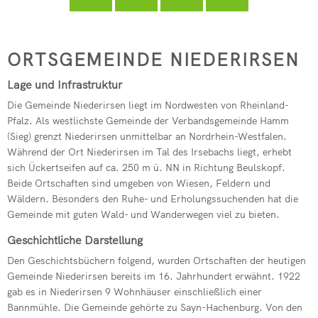
Seelbach
Kindertagesstätte Pracht
フリードリッヒ・ヴィルヘルム・ライフアイゼン
Freiwilligenbörse
RZN-Förderprogramm
Kursvorschlag (für Dozenten)
Kindertagesstätte Roth
Niederirsen
ORTSGEMEINDE NIEDERIRSEN
ev. Kindertagesstätte Hamm (Si
Lage und Infrastruktur
kath. Kindertagesstätte Hamm (
Die Gemeinde Niederirsen liegt im Nordwesten von Rheinland-
Kita-Sozialarbeit
Pfalz. Als westlichste Gemeinde der Verbandsgemeinde Hamm
(Sieg) grenzt Niederirsen unmittelbar an Nordrhein-Westfalen.
Elternbeiträge
Während der Ort Niederirsen im Tal des Irsebachs liegt, erhebt
sich Ückertseifen auf ca. 250 m ü. NN in Richtung Beulskopf.
Streetworker
Beide Ortschaften sind umgeben von Wiesen, Feldern und
Wäldern. Besonders den Ruhe- und Erholungssuchenden hat die
Gemeinde mit guten Wald- und Wanderwegen viel zu bieten.
Geschichtliche Darstellung
Den Geschichtsbüchern folgend, wurden Ortschaften der heutigen
Gemeinde Niederirsen bereits im 16. Jahrhundert erwähnt. 1922
gab es in Niederirsen 9 Wohnhäuser einschließlich einer
Bannmühle. Die Gemeinde gehörte zu Sayn-Hachenburg. Von den