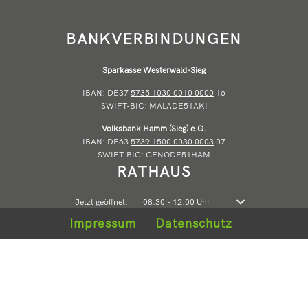
BANKVERBINDUNGEN
Sparkasse Westerwald-Sieg
IBAN: DE37
5735 1030 0010 0000
16
SWIFT-BIC: MALADE51AKI
Volksbank Hamm (Sieg) e.G.
IBAN: DE63
5739 1500 0030 0003
07
SWIFT-BIC: GENODE51HAM
RATHAUS
Klicken, um weitere Öffnungs- oder Schließzeiten auszublenden
Jetzt geöffnet:
08:30
-
12:00
Uhr
Von 08:30 bis 12:00 
Impressum
Datenschutz