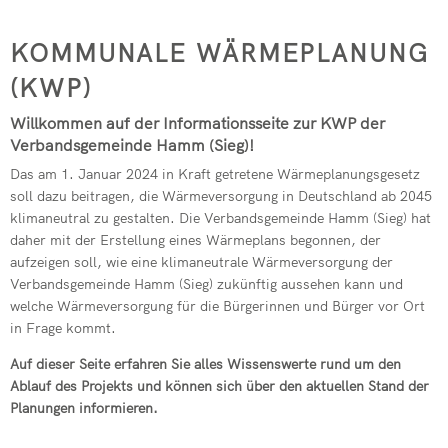
Seelbach
Kindertagesstätte Pracht
フリードリッヒ・ヴィルヘルム・ライフアイゼン
Freiwilligenbörse
RZN-Förderprogramm
Kursvorschlag (für Dozenten)
KOMMUNALE WÄRMEPLANUNG
Kindertagesstätte Roth
(KWP)
ev. Kindertagesstätte Hamm (Si
Willkommen auf der Informationsseite zur KWP der
kath. Kindertagesstätte Hamm (
Verbandsgemeinde Hamm (Sieg)!
Kita-Sozialarbeit
Das am 1. Januar 2024 in Kraft getretene Wärmeplanungsgesetz
soll dazu beitragen, die Wärmeversorgung in Deutschland ab 2045
Elternbeiträge
klimaneutral zu gestalten. Die Verbandsgemeinde Hamm (Sieg) hat
daher mit der Erstellung eines Wärmeplans begonnen, der
Streetworker
aufzeigen soll, wie eine klimaneutrale Wärmeversorgung der
Verbandsgemeinde Hamm (Sieg) zukünftig aussehen kann und
welche Wärmeversorgung für die Bürgerinnen und Bürger vor Ort
in Frage kommt.
Auf dieser Seite erfahren Sie alles Wissenswerte rund um den
Ablauf des Projekts und können sich über den aktuellen Stand der
Planungen informieren.