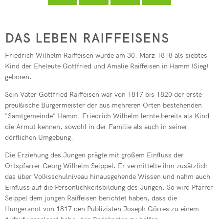
Seelbach
Kindertagesstätte Pracht
フリードリッヒ・ヴィルヘルム・ライフアイゼン
Freiwilligenbörse
RZN-Förderprogramm
Kursvorschlag (für Dozenten)
Kindertagesstätte Roth
Raiffeisen
DAS LEBEN RAIFFEISENS
ev. Kindertagesstätte Hamm (Si
-
Friedrich Wilhelm Raiffeisen wurde am 30. März 1818 als siebtes
kath. Kindertagesstätte Hamm (
Kind der Eheleute Gottfried und Amalie Raiffeisen in Hamm (Sieg)
Die
geboren.
Kita-Sozialarbeit
Person
Sein Vater Gottfried Raiffeisen war von 1817 bis 1820 der erste
Elternbeiträge
preußische Bürgermeister der aus mehreren Orten bestehenden
"Samtgemeinde" Hamm. Friedrich Wilhelm lernte bereits als Kind
Streetworker
die Armut kennen, sowohl in der Familie als auch in seiner
dörflichen Umgebung.
Die Erziehung des Jungen prägte mit großem Einfluss der
Ortspfarrer Georg Wilhelm Seippel. Er vermittelte ihm zusätzlich
das über Volksschulniveau hinausgehende Wissen und nahm auch
Einfluss auf die Persönlichkeitsbildung des Jungen. So wird Pfarrer
Seippel dem jungen Raiffeisen berichtet haben, dass die
Hungersnot von 1817 den Publizisten Joseph Görres zu einem