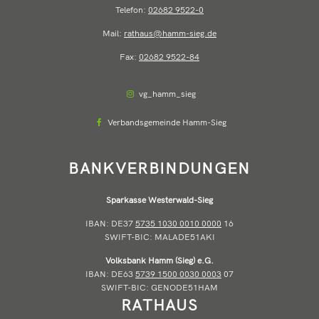
Telefon:
02682 9522-0
Mail:
rathaus@hamm-sieg.de
Fax:
02682 9522-84
vg_hamm_sieg
Verbandsgemeinde Hamm-Sieg
BANKVERBINDUNGEN
Sparkasse Westerwald-Sieg
IBAN: DE37
5735 1030 0010 0000
16
SWIFT-BIC: MALADE51AKI
Volksbank Hamm (Sieg) e.G.
IBAN: DE63
5739 1500 0030 0003
07
SWIFT-BIC: GENODE51HAM
RATHAUS