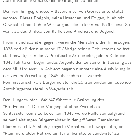
Aufruf veranlasst habe, den Bedrängten zu helfen.
Der von ihm gegründete Hilfsverein sei von Görres unterstützt
worden. Dieses Ereignis, seine Ursachen und Folgen, blieb mit
Gewissheit nicht ohne Wirkung auf die Erkenntnis Raiffeisens. So
war also das Umfeld von Raiffeisens Kindheit und Jugend.
Fromm und sozial engagiert waren die Menschen, die ihn erzogen.
1835 verließ der nun mehr 17-Jährige seinen Geburtsort und trat
als Freiwilliger in die 7. Preußische Artilleriebrigade in Köln ein.
1843 führte ein beginnendes Augenleiden zu seiner Entlassung aus
dem Militärdienst. In Koblenz begann nunmehr eine Ausbildung in
der zivilen Verwaltung. 1845 übernahm er - zunächst
kommissarisch - als Bürgermeister die 25 Gemeinden umfassende
Amtsbürgermeisterei in Weyerbusch.
Der Hungerwinter 1846/47 führte zur Gründung des
"Brodvereins". Dieser Vorgang ist ohne Zweifel als
Schlüsselerlebnis zu bewerten. 1848 wurde Raiffeisen aufgrund
seiner Leistungen Bürgermeister in der größeren Gemeinden
Flammersfeld. Ähnlich gelagerte Verhältnisse bewogen ihn, den
"Flammersfelder Hülfsverein für unbemittelte Landwirte" zu