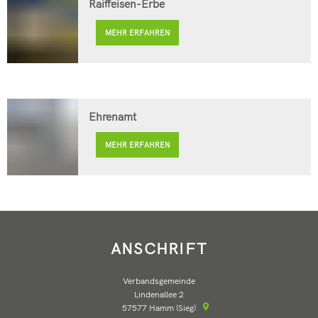
Raiffeisen-Erbe
MEHR ERFAHREN
Ehrenamt
MEHR ERFAHREN
ANSCHRIFT
Verbandsgemeinde
Lindenallee 2
57577
Hamm (Sieg)