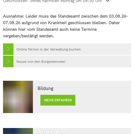
Klicken, um weitere Öffnungs- oder Schließzeiten auszublenden
Geschlossen:
öffnet nächsten Montag um 08:30 Uhr
Ausnahme: Leider muss das Standesamt zwischen dem 03.08.26-
07.08.26 aufgrund von Krankheit geschlossen bleiben. Daher
können hier vom Standesamt
auch
keine Termine
vergeben/bestätigt werden.
Online Termin in der Verwaltung buchen
Neues von den Bürgerdiensten
Bildung
MEHR ERFAHREN