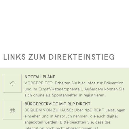
Seelbach
Kindertagesstätte Pracht
フリードリッヒ・ヴィルヘルム・ライフアイゼン
Freiwilligenbörse
RZN-Förderprogramm
Kursvorschlag (für Dozenten)
Kindertagesstätte Roth
ev. Kindertagesstätte Hamm (Si
kath. Kindertagesstätte Hamm (
Kita-Sozialarbeit
LINKS ZUM DIREKTEINSTIEG
Elternbeiträge
Streetworker
NOTFALLPLÄNE
VORBEREITET: Erhalten Sie hier Infos zur Prävention
und im Ernstf/Katastrophenfall. Außerdem können Sie
sich online als Spontanhelfer:in registrieren.
BÜRGERSERVICE MIT RLP DIREKT
BEQUEM VON ZUHAUSE: Über rlpDIREKT Leistungen
einsehen und in Anspruch nehmen, die auch digital
angeboten werden. Bitte beachten Sie, dass die
Integration noch nicht abgeschlossen ist.