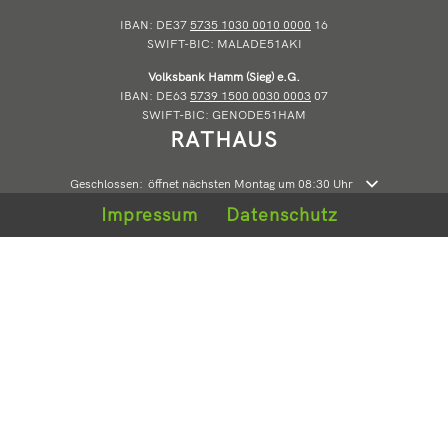
IBAN: DE37
5735 1030 0010 0000
16
SWIFT-BIC: MALADE51AKI
Volksbank Hamm (Sieg) e.G.
IBAN: DE63
5739 1500 0030 0003
07
SWIFT-BIC: GENODE51HAM
RATHAUS
Klicken, um weitere Öffnungs- oder Schließzeiten auszublenden
Geschlossen:
öffnet nächsten Montag um 08:30 Uhr
Impressum
Datenschutz