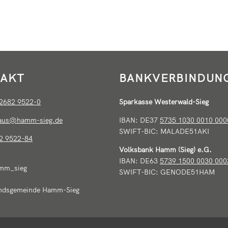
AKT
BANKVERBINDUN
2682 9522-0
Sparkasse Westerwald-Sieg
haus@hamm-sieg.de
IBAN: DE37
5735 1030 0010 000
SWIFT-BIC: MALADE51AKI
2 9522-84
Volksbank Hamm (Sieg) e.G.
IBAN: DE63
5739 1500 0030 000
mm_sieg
SWIFT-BIC: GENODE51HAM
ndsgemeinde Hamm-Sieg