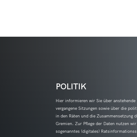
Aktuell
Verwaltung & Politik
Freizeit
Onlinebewerbung
Birke
Stellenangebote
Ortsgemeinden
Veranst
Bauhofleitung (m
Bitze
Mitteilungsblatt
Politik & Gremienarbeit
Ehrenam
Hauswirtschaftskr
Breit
Anfra
Notdienste und Notfallpläne
Rathaus
Kultur
Reinigungskräfte 
Bruch
Form
POLITIK
Ausschreibungen
Verbandsgemeindewerke
Waldsc
FSJ in den Kitas
Etzb
Leist
Hier informieren wir Sie über anstehende
Erzieherin oder 
Forst
Bauleitplanung
Buchung
Mitar
vergangene Sitzungen sowie über die polit
Fürth
in den Räten und die Zusammensetzung d
Wander
Schi
Gremien. Zur Pflege der Daten nutzen wir
Hamm
sogenanntes (digitales) Ratsinformations
Stan