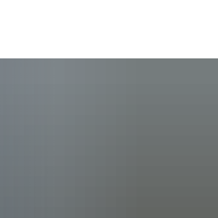
rleben
Raiffeisen - Die Person
Raiffeisen - das Grab
ent
senmuseum
Historische Raiffeisenstraße
in Fürthen
Tourenplaner
Weltkulturerbe
abei
Übernachten im Raiffeisenlan
e Bitzen
Sponsoren und Partner
Nützliche Links
plan
Made in Raiffeisenland
 Breitscheidt
Rückblick 2025
ter plus
Heimatfreunde im Hammer L
is
 Starkregenschutz
e Etzbach
Rückblick 2024
Michael Roßbach
e.V.
meplanung
e Fürthen
Förderverein Altenzentrum Ha
ichtlinie Hamm (Sieg)
r VHS
ィルヘルム・ライフアイゼン
te Hamm (Sieg)