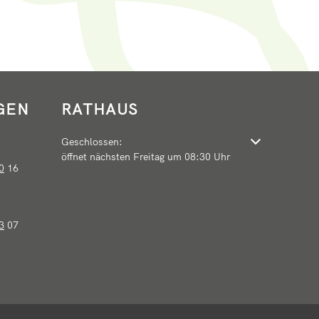
GEN
RATHAUS
Klicken, um weitere Öffnungs- oder Schließzeiten auszu
Geschlossen:
öffnet nächsten Freitag um 08:30 Uhr
0
16
3
07