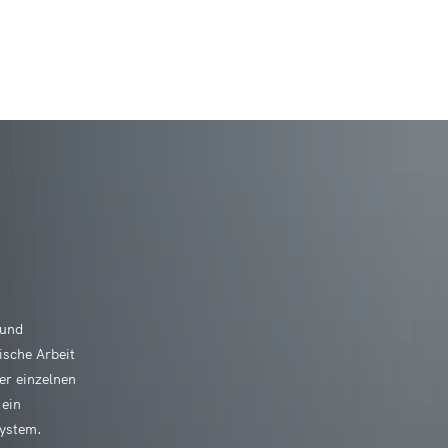
 & Tourismus
Leben & Wohnen
Raiffeisen sehen & e
/Initiativbewerbung
nbeul
Veranstaltungshighlights
altungskalender
Neu in Hamm (Sieg)?
Über Raiffeisen
/w/d)
n
Veranstaltungsmeldung
Adele-Pleines-Hilfe-Stiftung
Energiemanagem
t & Vereine
Bauen & Umwelt
Deutsches Raiffei
äfte (Aushilfe)
scheidt
Vereinsinfos/Veranstaltungen
Bachpaten
Baugrundstücke 
ge an die Verwaltung
Architektur und Nutzung
HausHamm
Daten, Zahlen, Fakten
Raiffeisen erleben
(Aushilfe)
ertseifen
Jugend aktiv
Ehrenamtsinitiative - Ich bin d
Bebauungspläne
ulare
Heiraten im Kulturhaus
Kindertagesstätt
hwimmbad Thalhausermühle
Schulen, Kitas
Raiffeisenwoche
 der VG Hamm (Sieg)
ach
Kinder- und Jugendfreizeiten
Ehrenamtskarten
Flächennutzungs
ungen
Kunst am Bau
Kindertagesstätte
 und
Erzieher werden
Gemeindeschwes
stool
Seniorenhilfe
Raiffeisen-Ehrenpre
Freiwilligentag
Hochwasser- und
beiter
Synagoge
ische Arbeit
Kindertagesstätt
en
er einzelnen
Heimatfreunde Hammer Land 
Kommunale Wär
Wandern
Kursanmeldung
n und Radfahren
Volkshochschule
Biergenossenschaft
edsamt
Kindertagesstätt
 ein
 (Sieg)
Lotsenpunkt Hamm (Sieg)
Modernisierungsr
Radfahren
Kurskalender de
system.
desamt
Wirtschaft
フリードリッヒ・ヴ
Kindertagesstät