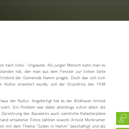
Sieg
ein
e Pracht
gramm
ür Dozenten)
e Roth
tätte Hamm (Sieg)
sstätte Hamm (Sieg)
lick nach links - Unglaube. Als junger Mensch kann man es
estanden hat, den man aus dem Fenster zur linken Seite
 Ortsbild der Gemeinde Hamm prägte. Doch das soll sich
 Kultur erweitert wurde, soll der Grundriss des 1938
aus der Kultur. Angefertigt hat es der Bildhauer Arnold
ert. Ein Problem war dabei allerdings schon allein die
r Zerstörung des Bauwerks auch sämtliche Katasterpläne
Anhand erhaltener Fotos zählten sowohl Arnold Morkramer
sch mit dem Thema "Juden in Hamm" beschäftigt und als