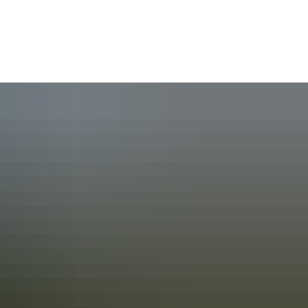
rleben
Raiffeisen - Die Person
Raiffeisen - das Grab
ent
senmuseum
Historische Raiffeisenstraße
in Fürthen
Tourenplaner
Weltkulturerbe
abei
Übernachten im Raiffeisenlan
e Bitzen
Sponsoren und Partner
Nützliche Links
plan
Made in Raiffeisenland
 Breitscheidt
Rückblick 2025
ter plus
Heimatfreunde im Hammer L
is
 Starkregenschutz
e Etzbach
Rückblick 2024
Michael Roßbach
e.V.
meplanung
e Fürthen
Förderverein Altenzentrum Ha
ichtlinie Hamm (Sieg)
r VHS
ィルヘルム・ライフアイゼン
te Hamm (Sieg)