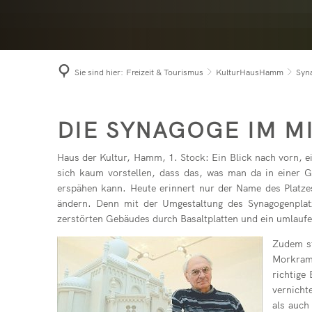
Niede
Term
Prach
Bürge
Roth
Sie sind hier:
Freizeit & Tourismus
KulturHausHamm
Syn
Seel
Modell
DIE SYNAGOGE IM M
Haus der Kultur, Hamm, 1. Stock: Ein Blick nach vorn, ei
sich kaum vorstellen, dass das, was man da in einer G
erspähen kann. Heute erinnert nur der Name des Platze
ändern. Denn mit der Umgestaltung des Synagogenplat
zerstörten Gebäudes durch Basaltplatten und ein umlau
Zudem st
Morkrame
richtige
vernicht
als auch