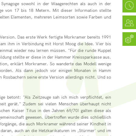
r Synagoge sowohl in der Waagerechten als auch in der
 von 17 bis 18 Metern. Mit dieser Information stellte
elten Elementen, mehreren Leimsorten sowie Farben und
te Version. Das erste Werk fertigte Morkramer bereits 1991
am ihm in Verbindung mit Horst Moog die Idee. Vier bis
 einmal wieder neu lernen müssen. "Für die runde Kuppel
dung stellte er diese in der Hammer Kreissparkasse aus.
aktion, erklärt Morkramer. So wanderte das Modell wenige
 worden. Als dann jedoch vor einigen Monaten in Hamm
 Rosbachern seine erste Version allerdings nicht. Und so
ge betont: "Als Zeitzeuge sah ich mich verpflichtet, ein
eit gerät." Zudem sei vielen Menschen überhaupt nicht
hen Kaiser Titus in den Jahren 69/70) galten diese als
gemeinschaft gewesen. Übertroffen wurde dies schließlich
Vorgänge, die auch Morkramer während seiner Kindheit in
 daran, auch an die Hetzkarikaturen im ,Stürmer' und im