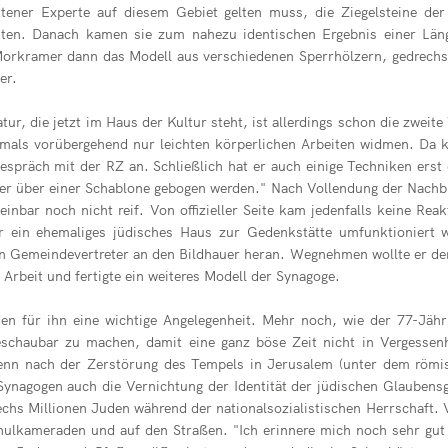
ttener Experte auf diesem Gebiet gelten muss, die Ziegelsteine de
ten. Danach kamen sie zum nahezu identischen Ergebnis einer Länge
orkramer dann das Modell aus verschiedenen Sperrhölzern, gedrechs
er.
atur, die jetzt im Haus der Kultur steht, ist allerdings schon die zwei
amals vorübergehend nur leichten körperlichen Arbeiten widmen. Da k
espräch mit der RZ an. Schließlich hat er auch einige Techniken erst
r über einer Schablone gebogen werden." Nach Vollendung der Nachbil
inbar noch nicht reif. Von offizieller Seite kam jedenfalls keine Re
ar ein ehemaliges jüdisches Haus zur Gedenkstätte umfunktioniert
n Gemeindevertreter an den Bildhauer heran. Wegnehmen wollte er den
Arbeit und fertigte ein weiteres Modell der Synagoge.
en für ihn eine wichtige Angelegenheit. Mehr noch, wie der 77-Jähri
schaubar zu machen, damit eine ganz böse Zeit nicht in Vergessenh
nn nach der Zerstörung des Tempels in Jerusalem (unter dem römisc
r Synagogen auch die Vernichtung der Identität der jüdischen Glaubens
chs Millionen Juden während der nationalsozialistischen Herrschaft. 
Schulkameraden und auf den Straßen. "Ich erinnere mich noch sehr gut