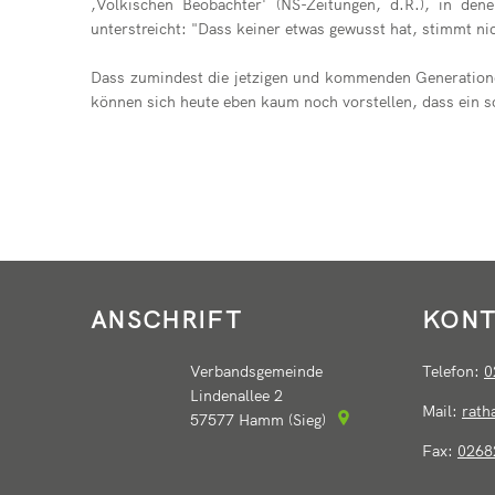
,Völkischen Beobachter' (NS-Zeitungen, d.R.), in d
unterstreicht: "Dass keiner etwas gewusst hat, stimmt ni
Dass zumindest die jetzigen und kommenden Generatione
können sich heute eben kaum noch vorstellen, dass ein 
ANSCHRIFT
KONT
Verbandsgemeinde
Telefon:
0
Lindenallee 2
Mail:
rat
57577
Hamm (Sieg)
Fax:
0268