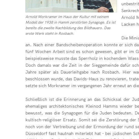
unbestri
Senkrech
Arnold Morkramer im Haus der Kultur mit seinem
Arnold M
Modell der 1938 in Hamm zerstörten Synagoge. Es ist
Lacken h
bereits die zweite Nachbildung des Bildhauers. Das
erste Werk steht in Rosbach.
Die Mini
an. Nach einer Bandscheibenoperation konnte er sich d
fünf Wochen Arbeit sind es schon gewesen, gibt er im G
beispielsweise musste das Sperrholz in kochendem Wasse
Doch damals war die Zeit in der Sieggemeinde dafür sche
Jahre später als Dauerleihgabe nach Rosbach. Hier w
beschlossen wurde, das Davids-Haus zu renovieren, trate
setzte sich Morkramer im vergangenen Jahr erneut an die 
Schließlich ist die Erinnerung an das Schicksal der Jud
ehemaliges architektonisches Kleinod Hamms wieder be
bewusst, was die Synagogen für die Juden bedeuten. De
kultisch-religiöser Ersatz. Somit sei die Zerstörung de
noch von der Vertreibung und der Ermordung der rund se
Düsseldorf fast hautnah miterlebt hat - bei jüdischen 