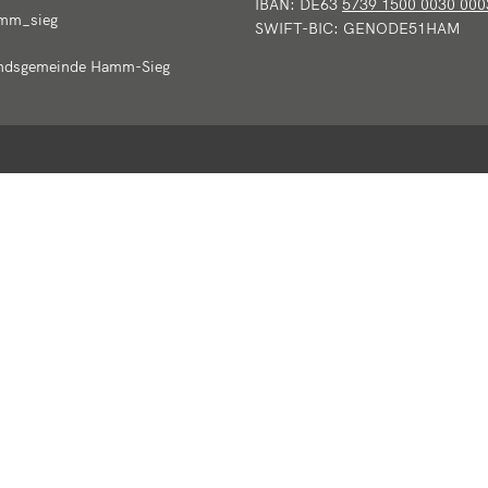
IBAN: DE63
5739 1500 0030 000
mm_sieg
SWIFT-BIC: GENODE51HAM
ndsgemeinde Hamm-Sieg