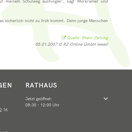
 auf meinem Schulweg aushingen", sagt Morkramer und
as sicherlich nicht zu früh kommt. Denn junge Menschen
Quelle: Rhein-Zeitung
05.01.2007 © RZ-Online GmbH (www)
GEN
RATHAUS
Klicken, um weitere Öffnungs- oder Schließzeiten auszu
Jetzt geöffnet:
08:30
-
12:00
Uhr
Von 08:30 bis 12:00 Uhr
0
16