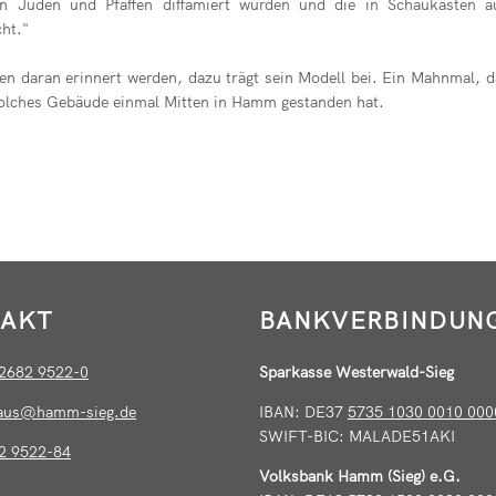
enen Juden und Pfaffen diffamiert wurden und die in Schaukästen
cht."
n daran erinnert werden, dazu trägt sein Modell bei. Ein Mahnmal, d
solches Gebäude einmal Mitten in Hamm gestanden hat.
AKT
BANKVERBINDUN
2682 9522-0
Sparkasse Westerwald-Sieg
haus@hamm-sieg.de
IBAN: DE37
5735 1030 0010 000
SWIFT-BIC: MALADE51AKI
2 9522-84
Volksbank Hamm (Sieg) e.G.