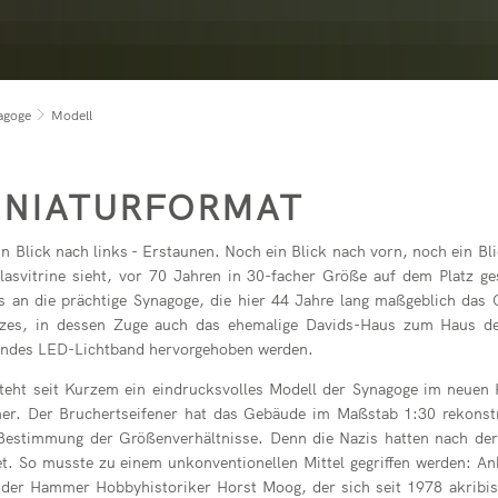
rirsen
Reparaturcafé
Pegelstände der 
Geschenkgutsch
in buchen
Kindertagesstätt
t
Vereine
RZN-Förderpro
Kursvorschlag (f
rservice online bei rlpDirekt
Kindertagesstätt
Freiwilligenbörse
agoge
Modell
ev. Kindertagess
bach
kath. Kindertage
INIATURFORMAT
Kita-Sozialarbeit
Elternbeiträge
n Blick nach links - Erstaunen. Noch ein Blick nach vorn, noch ein B
lasvitrine sieht, vor 70 Jahren in 30-facher Größe auf dem Platz g
Streetworker
s an die prächtige Synagoge, die hier 44 Jahre lang maßgeblich das
zes, in dessen Zuge auch das ehemalige Davids-Haus zum Haus der
fendes LED-Lichtband hervorgehoben werden.
eht seit Kurzem ein eindrucksvolles Modell der Synagoge im neuen H
r. Der Bruchertseifener hat das Gebäude im Maßstab 1:30 rekonstrui
 Bestimmung der Größenverhältnisse. Denn die Nazis hatten nach de
et. So musste zu einem unkonventionellen Mittel gegriffen werden: 
 der Hammer Hobbyhistoriker Horst Moog, der sich seit 1978 akribi