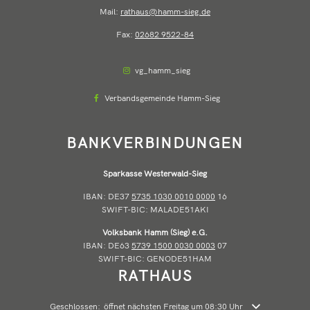
Mail:
rathaus@hamm-sieg.de
Fax:
02682 9522-84
vg_hamm_sieg
Verbandsgemeinde Hamm-Sieg
BANKVERBINDUNGEN
Sparkasse Westerwald-Sieg
IBAN: DE37
5735 1030 0010 0000
16
SWIFT-BIC: MALADE51AKI
Volksbank Hamm (Sieg) e.G.
IBAN: DE63
5739 1500 0030 0003
07
SWIFT-BIC: GENODE51HAM
RATHAUS
Klicken, um weitere Öffnungs- oder Schließzeiten auszublenden
Geschlossen:
öffnet nächsten Freitag um 08:30 Uhr