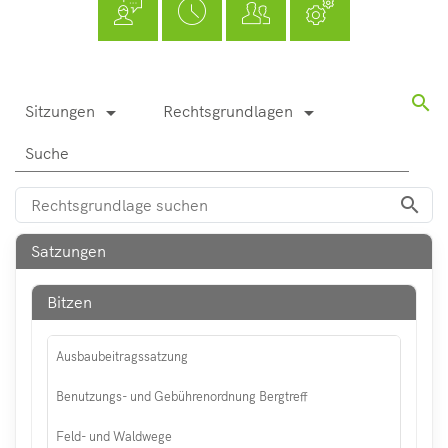
Seelbach
Kindertagesstätte Pracht
フリードリッヒ・ヴィルヘルム・ライフアイゼン
Freiwilligenbörse
RZN-Förderprogramm
Kursvorschlag (für Dozenten)
Kindertagesstätte Roth
ev. Kindertagesstätte Hamm (Si
search
Ratsinformationssystem
Sitzungen
Rechtsgrundlagen
arrow_drop_down
arrow_drop_down
kath. Kindertagesstätte Hamm (
Suche
Kita-Sozialarbeit
search
Elternbeiträge
Streetworker
Satzungen
Bitzen
Ausbaubeitragssatzung
Benutzungs- und Gebührenordnung Bergtreff
Feld- und Waldwege