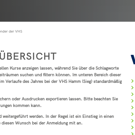
rirsen
Reparaturcafé
Pegelstände der 
Geschenkgutsch
in buchen
Kindertagesstätt
t
Vereine
RZN-Förderpro
Kursvorschlag (f
rservice online bei rlpDirekt
Kindertagesstätt
Freiwilligenbörse
ender der VHS
ev. Kindertagess
bach
kath. Kindertage
ÜBERSICHT
Kita-Sozialarbeit
Elternbeiträge
uellen Kurse anzeigen lassen, während Sie über die Schlagworte
eiträumen suchen und filtern können.
Im unteren Bereich dieser
Streetworker
e im Verlaufe des Jahres bei der VHS Hamm (Sieg) standardmäßig
hern oder Ausdrucken exportieren lassen. Bitte beachten Sie
derungen kommen kann.
weitergeführt werden. In der Regel ist ein Einstieg in einen
e diesen Wunsch bei der Anmeldung mit an.