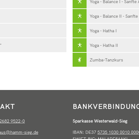
Yoga - Balance I - Sanfte
Yoga - Balance II - Sanft
Yoga - Hatha I
"
Yoga - Hatha II
Zumba-Tanzkurs
AKT
BANKVERBINDUN
2682 9522-0
Sparkasse Westerwald-Sieg
haus@hamm-sieg.de
IBAN: DE37
5735 1030 0010 000
SWIFT-BIC: MALADE51AKI