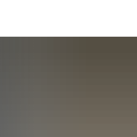
rleben
Raiffeisen - Die Person
Raiffeisen - das Grab
ent
senmuseum
Historische Raiffeisenstraße
in Fürthen
Tourenplaner
Weltkulturerbe
abei
Übernachten im Raiffeisenlan
e Bitzen
Sponsoren und Partner
Nützliche Links
plan
Made in Raiffeisenland
 Breitscheidt
Rückblick 2025
ter plus
Heimatfreunde im Hammer L
is
 Starkregenschutz
e Etzbach
Rückblick 2024
Michael Roßbach
e.V.
meplanung
e Fürthen
Förderverein Altenzentrum Ha
ichtlinie Hamm (Sieg)
r VHS
ィルヘルム・ライフアイゼン
te Hamm (Sieg)