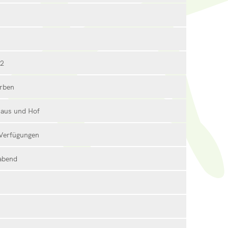
B2
erben
Haus und Hof
 Verfügungen
abend