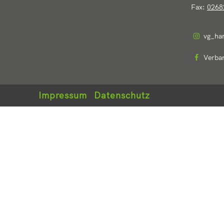
Fax:
0268
vg_ha
Verba
Impressum
Datenschutz