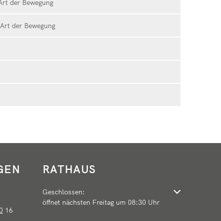
 Art der Bewegung
e Art der Bewegung
GEN
RATHAUS
Klicken, um weitere Öffnungs- oder Schließzeiten auszu
Geschlossen:
öffnet nächsten Freitag um 08:30 Uhr
0
16