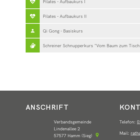
Pilates - Aufbaukurs I
Pilates - Aufbaukurs II
Qi Gong - Basiskurs
Schreiner Schnupperkurs "Vom Baum zum Tisch
ANSCHRIFT
KONT
Verbandsgemeinde
Telefon:
0
Lindenallee 2
Mail:
rat
57577
Hamm (Sieg)