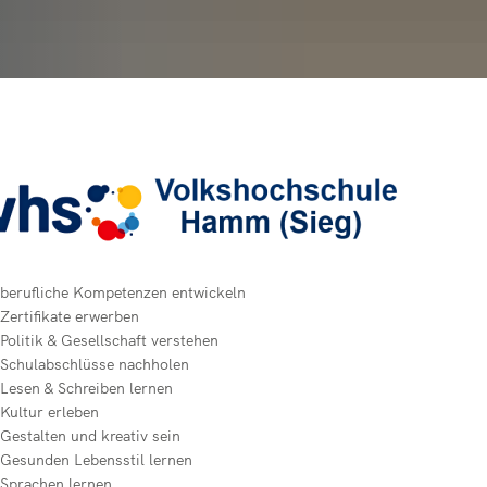
Sieg
ein
e Pracht
gramm
ür Dozenten)
e Roth
tätte Hamm (Sieg)
sstätte Hamm (Sieg)
berufliche Kompetenzen entwickeln
Zertifikate erwerben
Politik & Gesellschaft verstehen
Schulabschlüsse nachholen
Lesen & Schreiben lernen
Kultur erleben
Gestalten und kreativ sein
Gesunden Lebensstil lernen
Sprachen lernen