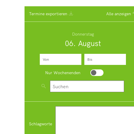
Termine exportieren
Alle anzeigen
Donnerstag
06. August
Von
(Beginndatum eingeben)
Bis
(Enddatum eingeben)
Nur Wochenenden
Nur Wochenenden
Nach Veranstaltungen suchen
Schlagworte