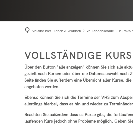
Niede
Term
Prach
Bürge
Roth
Sie sind hier:
Leben & Wohnen
Volkshochschule
Kurskal
Seel
Kurskalender
VOLLSTÄNDIGE KURS
der
Über den Button "alle anzeigen" können Sie sich alle akt
gezielt nach Kursen oder über die Datumsauswahl nach Z
VHS
Seite finden Sie außerdem eine Übersicht aller Kurse, di
angeboten werden.
Ebenso können Sie sich die Termine der VHS zum Abspeic
allerdings hierbei, dass es hin und wieder zu Terminän
Beachten Sie außerdem dass es Kurse gibt, die fortlaufend 
laufenden Kurs jedoch ohne Probleme möglich. Geben Si