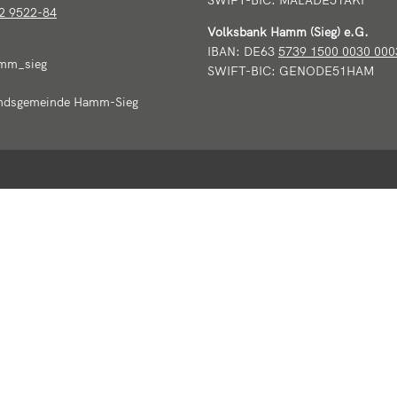
2 9522-84
Volksbank Hamm (Sieg) e.G.
IBAN: DE63
5739 1500 0030 000
mm_sieg
SWIFT-BIC: GENODE51HAM
ndsgemeinde Hamm-Sieg