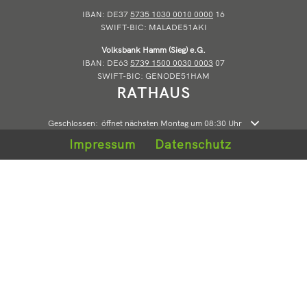
IBAN: DE37
5735 1030 0010 0000
16
SWIFT-BIC: MALADE51AKI
Volksbank Hamm (Sieg) e.G.
IBAN: DE63
5739 1500 0030 0003
07
SWIFT-BIC: GENODE51HAM
RATHAUS
Klicken, um weitere Öffnungs- oder Schließzeiten auszublenden
Geschlossen:
öffnet nächsten Montag um 08:30 Uhr
Impressum
Datenschutz