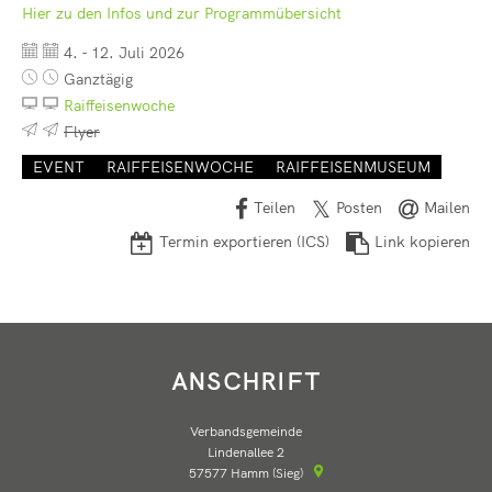
Seelbach
Kindertagesstätte Pracht
Hier zu den Infos und zur Programmübersicht
フリードリッヒ・ヴィルヘルム・ライフアイゼン
Freiwilligenbörse
RZN-Förderprogramm
Kursvorschlag (für Dozenten)
Datum:
4. - 12. Juli 2026
Kindertagesstätte Roth
Uhrzeit:
Ganztägig
ev. Kindertagesstätte Hamm (Si
Raiffeisenwoche
Flyer
kath. Kindertagesstätte Hamm (
EVENT
RAIFFEISENWOCHE
RAIFFEISENMUSEUM
Kita-Sozialarbeit
Teilen
Posten
Mailen
Elternbeiträge
Termin exportieren (ICS)
Link kopieren
Streetworker
ANSCHRIFT
Verbandsgemeinde
Lindenallee 2
57577
Hamm (Sieg)