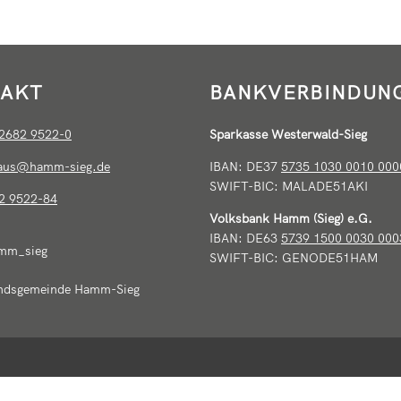
AKT
BANKVERBINDUN
2682 9522-0
Sparkasse Westerwald-Sieg
haus@hamm-sieg.de
IBAN: DE37
5735 1030 0010 000
SWIFT-BIC: MALADE51AKI
2 9522-84
Volksbank Hamm (Sieg) e.G.
IBAN: DE63
5739 1500 0030 000
mm_sieg
SWIFT-BIC: GENODE51HAM
ndsgemeinde Hamm-Sieg