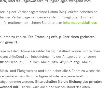
dern, sind die Regenwassernutzungsanlagen zwingend vom
atzung der Verbandsgemeinde Hamm (Sieg) dürfen Arbeiten an
ter der Verbandsgemeindewerke Hamm (Sieg) oder durch ein
 Informationen entnehmen Sie bitte dem
Informationsblatt des
ebühren zu zahlen.
Die Erfassung erfolgt über einen geeichten
ehr gewährt.
lage mit dem Abwasserzähler fertig installiert wurde und reichen
ird anschließend vor Inbetriebnahme der Anlage durch unseren
me
pauschal 50,00 € inkl. MwSt. bzw. 42,02 € zzgl. MwSt..
ess- und Eichgesetzes und sind daher alle 6 Jahre zu wechseln.
en eigenverantwortlich nachgeeicht oder ausgewechselt, und
ig abgenommen werden.
Bitte behalten Sie die Eichung des privaten
rwechsel mit.
Hierbei wird auch der Ausbaustand des alten