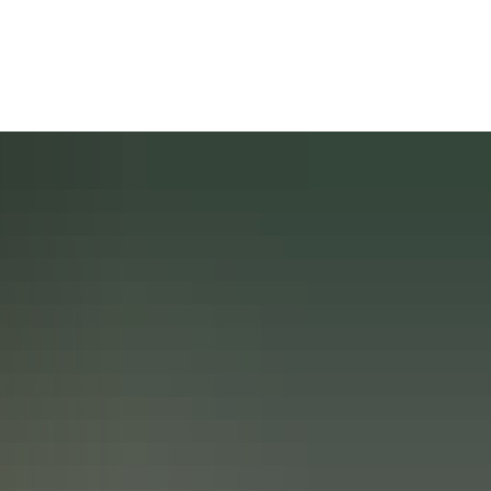
rleben
Raiffeisen - Die Person
Raiffeisen - das Grab
ent
senmuseum
Historische Raiffeisenstraße
in Fürthen
Tourenplaner
Weltkulturerbe
abei
Übernachten im Raiffeisenlan
e Bitzen
Sponsoren und Partner
Nützliche Links
plan
Made in Raiffeisenland
 Breitscheidt
Rückblick 2025
ter plus
Heimatfreunde im Hammer L
is
 Starkregenschutz
e Etzbach
Rückblick 2024
Michael Roßbach
e.V.
meplanung
e Fürthen
Förderverein Altenzentrum Ha
ichtlinie Hamm (Sieg)
r VHS
ィルヘルム・ライフアイゼン
te Hamm (Sieg)