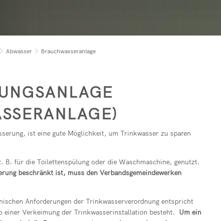
rirsen
Reparaturcafé
Pegelstände der 
Geschenkgutsch
in buchen
Kindertagesstätt
t
Vereine
RZN-Förderpro
Kursvorschlag (f
rservice online bei rlpDirekt
Kindertagesstätt
Freiwilligenbörse
Abwasser
Brauchwasseranlage
ev. Kindertagess
bach
kath. Kindertage
UTZUNGSANLAGE
Kita-Sozialarbeit
RANLAGE)
Elternbeiträge
Streetworker
serung, ist eine gute Möglichkeit, um Trinkwasser zu sparen
. B. für die Toilettenspülung oder die Waschmaschine, genutzt.
serung beschränkt ist, muss den Verbandsgemeindewerken
enischen Anforderungen der Trinkwasserverordnung entspricht
ko einer Verkeimung der Trinkwasserinstallation besteht.
Um ein