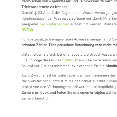
Vermischen von Regenwasser und Trinkwasser zu verhin
Trinkwassernetz zu trennen.
Gemäß § 23 Abs. 2 der Allgemeinen Wasserversorgungss
Kundenanlagen der Wasserversorgung nur durch Mitarbei
geeignetes
Fachunternehmen
ausgeführt werden. Weitere
DVGW
.
Für die zusätzlich eingeleiteten Abwassermengen sind G
privaten Zähler. Eine pauschale Berechnung wird nicht m
Bitte melden Sie sich bei uns, sobald die Brauchwasseran
uns im Zuge dessen das
Formular
ein. Die Installation w
Bauhof vor Ort abgenommen. Wir erheben für die
Abnah
Auch Zwischenzähler unterliegen den Bestimmungen des M
Nach Ablauf der Eichfrist muss der Zähler auf Ihre Kost
erneut von den Verbandsgemeindewerken kostenpflicht
Zählers im Blick und teilen Sie uns einen erfolgten Zähle
Zählers benötigt.