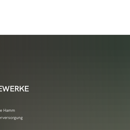
 & Tourismus
Leben & Wohnen
Raiffeisen sehen & e
/Initiativbewerbung
nbeul
Veranstaltungshighlights
altungskalender
Neu in Hamm (Sieg)?
Über Raiffeisen
/w/d)
n
Veranstaltungsmeldung
Adele-Pleines-Hilfe-Stiftung
Energiemanagem
t & Vereine
Bauen & Umwelt
Deutsches Raiffei
äfte (Aushilfe)
scheidt
Vereinsinfos/Veranstaltungen
Bachpaten
Baugrundstücke 
ge an die Verwaltung
Architektur und Nutzung
HausHamm
Daten, Zahlen, Fakten
Raiffeisen erleben
(Aushilfe)
ertseifen
Jugend aktiv
Ehrenamtsinitiative - Ich bin d
Bebauungspläne
ulare
Heiraten im Kulturhaus
Kindertagesstätt
hwimmbad Thalhausermühle
Schulen, Kitas
Raiffeisenwoche
 der VG Hamm (Sieg)
ach
Kinder- und Jugendfreizeiten
EWERKE
Ehrenamtskarten
Flächennutzungs
ungen
Kunst am Bau
Kindertagesstätte
Erzieher werden
Gemeindeschwes
stool
Seniorenhilfe
Raiffeisen-Ehrenpre
Freiwilligentag
Hochwasser- und
beiter
Synagoge
Kindertagesstätt
en
nde Hamm
Heimatfreunde Hammer Land 
Kommunale Wär
Wandern
Kursanmeldung
n und Radfahren
Volkshochschule
Biergenossenschaft
edsamt
Kindertagesstätt
erversorgung
 (Sieg)
Lotsenpunkt Hamm (Sieg)
Modernisierungsr
Radfahren
Kurskalender de
desamt
Wirtschaft
フリードリッヒ・ヴ
Kindertagesstät