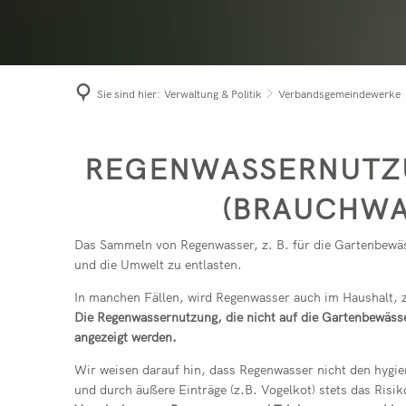
Niede
Term
Prach
Bürge
Roth
Sie sind hier:
Verwaltung & Politik
Verbandsgemeindewerke
Seel
Brauchwasseranlage
REGENWASSERN
(BRAUCHWASSE
Das Sammeln von Regenwasser, z. B. für die Gartenbewäs
und die Umwelt zu entlasten.
In manchen Fällen, wird Regenwasser auch im Haushalt, z
Die Regenwassernutzung, die nicht auf die Gartenbewäs
angezeigt werden.
Wir weisen darauf hin, dass Regenwasser nicht den hygi
und durch äußere Einträge (z.B. Vogelkot) stets das Risi