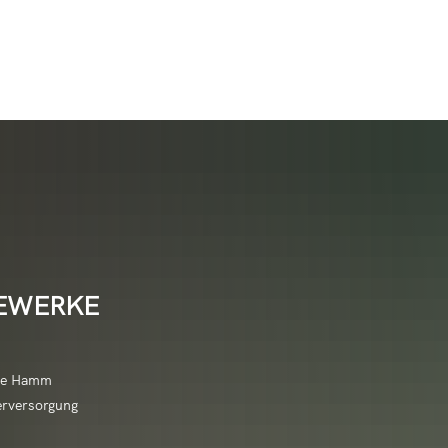
 & Tourismus
Leben & Wohnen
Raiffeisen sehen & e
/Initiativbewerbung
nbeul
Veranstaltungshighlights
altungskalender
Neu in Hamm (Sieg)?
Über Raiffeisen
/w/d)
n
Veranstaltungsmeldung
Adele-Pleines-Hilfe-Stiftung
Energiemanagem
t & Vereine
Bauen & Umwelt
Deutsches Raiffei
äfte (Aushilfe)
scheidt
Vereinsinfos/Veranstaltungen
Bachpaten
Baugrundstücke 
ge an die Verwaltung
Architektur und Nutzung
HausHamm
Daten, Zahlen, Fakten
Raiffeisen erleben
(Aushilfe)
ertseifen
Jugend aktiv
Ehrenamtsinitiative - Ich bin d
Bebauungspläne
ulare
Heiraten im Kulturhaus
Kindertagesstätt
hwimmbad Thalhausermühle
Schulen, Kitas
Raiffeisenwoche
 der VG Hamm (Sieg)
ach
Kinder- und Jugendfreizeiten
EWERKE
Ehrenamtskarten
Flächennutzungs
ungen
Kunst am Bau
Kindertagesstätte
Erzieher werden
Gemeindeschwes
stool
Seniorenhilfe
Raiffeisen-Ehrenpre
Freiwilligentag
Hochwasser- und
beiter
Synagoge
Kindertagesstätt
en
nde Hamm
Heimatfreunde Hammer Land 
Kommunale Wär
Wandern
Kursanmeldung
n und Radfahren
Volkshochschule
Biergenossenschaft
edsamt
Kindertagesstätt
erversorgung
 (Sieg)
Lotsenpunkt Hamm (Sieg)
Modernisierungsr
Radfahren
Kurskalender de
desamt
Wirtschaft
フリードリッヒ・ヴ
Kindertagesstät