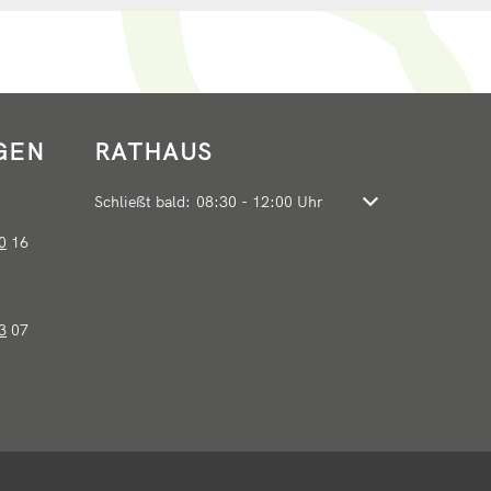
GEN
RATHAUS
Klicken, um weitere Öffnungs- oder Schließzeiten auszu
Schließt bald:
08:30
-
12:00
Uhr
Von 08:30 bis 12:0
0
16
3
07