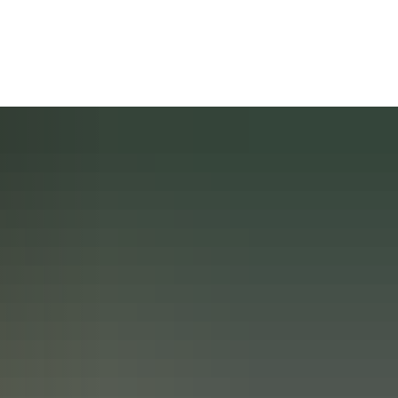
rleben
Raiffeisen - Die Person
Raiffeisen - das Grab
ent
senmuseum
Historische Raiffeisenstraße
in Fürthen
Tourenplaner
Weltkulturerbe
abei
Übernachten im Raiffeisenlan
e Bitzen
Sponsoren und Partner
Nützliche Links
plan
Made in Raiffeisenland
 Breitscheidt
Rückblick 2025
ter plus
Heimatfreunde im Hammer L
is
 Starkregenschutz
e Etzbach
Rückblick 2024
Michael Roßbach
e.V.
meplanung
e Fürthen
Förderverein Altenzentrum Ha
ichtlinie Hamm (Sieg)
r VHS
ィルヘルム・ライフアイゼン
te Hamm (Sieg)