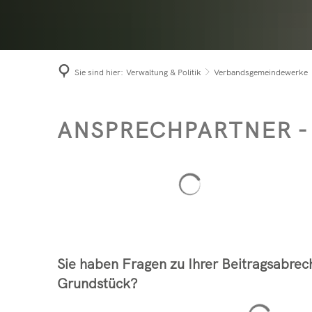
Niede
Term
Prach
Bürge
Roth
Sie sind hier:
Verwaltung & Politik
Verbandsgemeindewerke
Seel
Ansprechpartner
ANSPRECHPARTNER -
Suchergebnisse werden g
Sie haben Fragen zu Ihrer Beitragsabre
Grundstück?
Sucherge