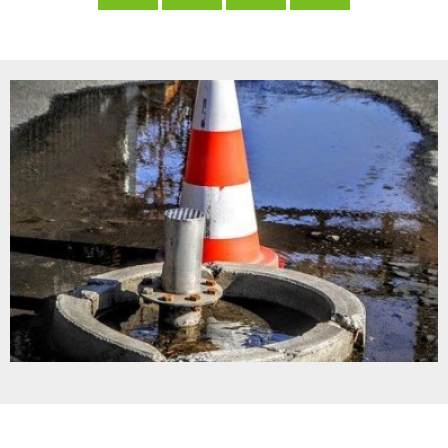
Seelbach
Kindertagesstätte Pracht
フリードリッヒ・ヴィルヘルム・ライフアイゼン
Freiwilligenbörse
RZN-Förderprogramm
Kursvorschlag (für Dozenten)
Kindertagesstätte Roth
Notdienst
ev. Kindertagesstätte Hamm (Si
kath. Kindertagesstätte Hamm (
Kita-Sozialarbeit
Elternbeiträge
Streetworker