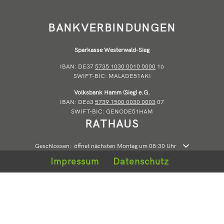
BANKVERBINDUNGEN
Sparkasse Westerwald-Sieg
IBAN: DE37
5735 1030 0010 0000
16
SWIFT-BIC: MALADE51AKI
Volksbank Hamm (Sieg) e.G.
IBAN: DE63
5739 1500 0030 0003
07
SWIFT-BIC: GENODE51HAM
RATHAUS
Klicken, um weitere Öffnungs- oder Schließzeiten auszublenden
Geschlossen:
öffnet nächsten Montag um 08:30 Uhr
Impressum
Datenschutz