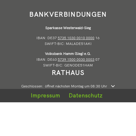
BANKVERBINDUNGEN
Sparkasse Westerwald-Sieg
IBAN: DE37
5735 1030 0010 0000
16
SWIFT-BIC: MALADE51AKI
Volksbank Hamm (Sieg) e.G.
IBAN: DE63
5739 1500 0030 0003
07
SWIFT-BIC: GENODE51HAM
RATHAUS
Klicken, um weitere Öffnungs- oder Schließzeiten auszublenden
Geschlossen:
öffnet nächsten Montag um 08:30 Uhr
Impressum
Datenschutz