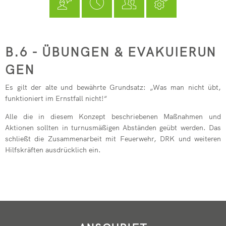
Seelbach
Kindertagesstätte Pracht
フリードリッヒ・ヴィルヘルム・ライフアイゼン
Freiwilligenbörse
RZN-Förderprogramm
Kursvorschlag (für Dozenten)
Kindertagesstätte Roth
ev. Kindertagesstätte Hamm (Si
B.6
B.6 - ÜBUNGEN & EVAKUIERUN
kath. Kindertagesstätte Hamm (
-
GEN
Übungen
Kita-Sozialarbeit
Es gilt der alte und bewährte Grundsatz: „Was man nicht übt,
funktioniert im Ernstfall nicht!“
&
Elternbeiträge
Alle die in diesem Konzept beschriebenen Maßnahmen und
Evakuierungen
Streetworker
Aktionen sollten in turnusmäßigen Abständen geübt werden. Das
schließt die Zusammenarbeit mit Feuerwehr, DRK und weiteren
Hilfskräften ausdrücklich ein.