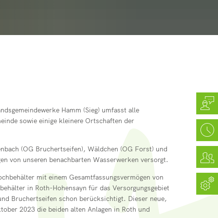
Sieg
ein
e Pracht
gramm
ür Dozenten)
e Roth
tätte Hamm (Sieg)
sstätte Hamm (Sieg)
andsgemeindewerke Hamm (Sieg) umfasst alle
nde sowie einige kleinere Ortschaften der
enbach (OG Bruchertseifen), Wäldchen (OG Forst) und
gen von unseren benachbarten Wasserwerken versorgt.
Hochbehälter mit einem Gesamtfassungsvermögen von
hbehälter in Roth-Hohensayn für das Versorgungsgebiet
nd Bruchertseifen schon berücksichtigt. Dieser neue,
ober 2023 die beiden alten Anlagen in Roth und