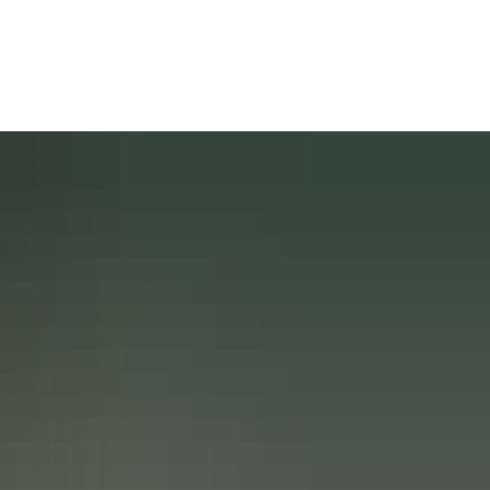
rleben
Raiffeisen - Die Person
Raiffeisen - das Grab
ent
senmuseum
Historische Raiffeisenstraße
in Fürthen
Tourenplaner
Weltkulturerbe
abei
Übernachten im Raiffeisenlan
e Bitzen
Sponsoren und Partner
Nützliche Links
plan
Made in Raiffeisenland
 Breitscheidt
Rückblick 2025
ter plus
Heimatfreunde im Hammer L
is
 Starkregenschutz
e Etzbach
Rückblick 2024
Michael Roßbach
e.V.
meplanung
e Fürthen
Förderverein Altenzentrum Ha
ichtlinie Hamm (Sieg)
r VHS
ィルヘルム・ライフアイゼン
te Hamm (Sieg)