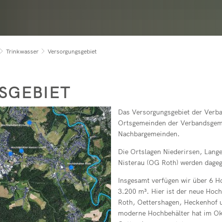
rirsen
Reparaturcafé
Pegelstände der 
Geschenkgutsch
in buchen
Kindertagesstätt
t
Vereine
RZN-Förderpro
Kursvorschlag (f
rservice online bei rlpDirekt
Kindertagesstätt
Freiwilligenbörse
Trinkwasser
Versorgungsgebiet
ev. Kindertagess
bach
kath. Kindertage
SGEBIET
Kita-Sozialarbeit
Elternbeiträge
Das Versorgungsgebiet der Verb
Ortsgemeinden der Verbandsgemei
Streetworker
Nachbargemeinden.
Die Ortslagen Niederirsen, Lang
Nisterau (OG Roth) werden dage
Insgesamt verfügen wir über 6 
3.200 m³. Hier ist der neue Hoc
Roth, Oettershagen, Heckenhof u
moderne Hochbehälter hat im Okt