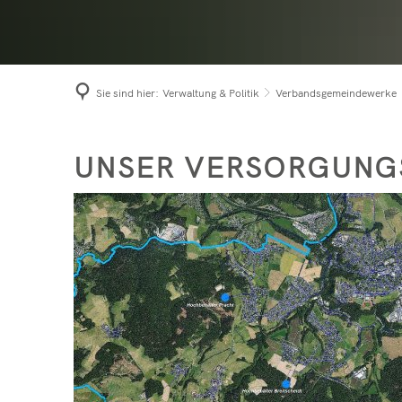
Niede
Term
Prach
Bürge
Roth
Sie sind hier:
Verwaltung & Politik
Verbandsgemeindewerke
Seel
Versorgungsgebiet
UNSER VERSORGUNG