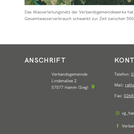
Das Wasserleitungsnetz der Verbandsgemeindewerke hat e
Gesamtwasserverbrauch schwankt zur Zeit zwischen 500
ANSCHRIFT
KONT
Verbandsgemeinde
Telefon:
0
Lindenallee 2
Mail:
rat
57577
Hamm (Sieg)
Fax:
0268
vg_ha
Verba