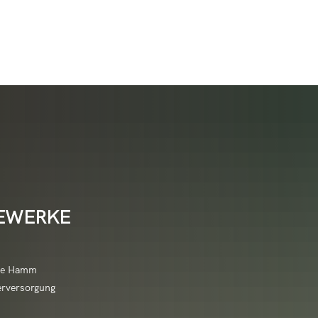
 & Tourismus
Leben & Wohnen
Raiffeisen sehen & e
/Initiativbewerbung
nbeul
Veranstaltungshighlights
altungskalender
Neu in Hamm (Sieg)?
Über Raiffeisen
/w/d)
n
Veranstaltungsmeldung
Adele-Pleines-Hilfe-Stiftung
Energiemanagem
t & Vereine
Bauen & Umwelt
Deutsches Raiffei
äfte (Aushilfe)
scheidt
Vereinsinfos/Veranstaltungen
Bachpaten
Baugrundstücke 
ge an die Verwaltung
Architektur und Nutzung
HausHamm
Daten, Zahlen, Fakten
Raiffeisen erleben
(Aushilfe)
ertseifen
Jugend aktiv
Ehrenamtsinitiative - Ich bin d
Bebauungspläne
ulare
Heiraten im Kulturhaus
Kindertagesstätt
hwimmbad Thalhausermühle
Schulen, Kitas
Raiffeisenwoche
 der VG Hamm (Sieg)
ach
Kinder- und Jugendfreizeiten
EWERKE
Ehrenamtskarten
Flächennutzungs
ungen
Kunst am Bau
Kindertagesstätte
Erzieher werden
Gemeindeschwes
stool
Seniorenhilfe
Raiffeisen-Ehrenpre
Freiwilligentag
Hochwasser- und
beiter
Synagoge
Kindertagesstätt
en
nde Hamm
Heimatfreunde Hammer Land 
Kommunale Wär
Wandern
Kursanmeldung
n und Radfahren
Volkshochschule
Biergenossenschaft
edsamt
Kindertagesstätt
erversorgung
 (Sieg)
Lotsenpunkt Hamm (Sieg)
Modernisierungsr
Radfahren
Kurskalender de
desamt
Wirtschaft
フリードリッヒ・ヴ
Kindertagesstät