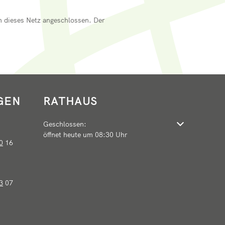
 dieses Netz angeschlossen. Der
GEN
RATHAUS
Klicken, um weitere Öffnungs- oder Schließzeiten auszu
Geschlossen:
öffnet heute um 08:30 Uhr
0
16
3
07