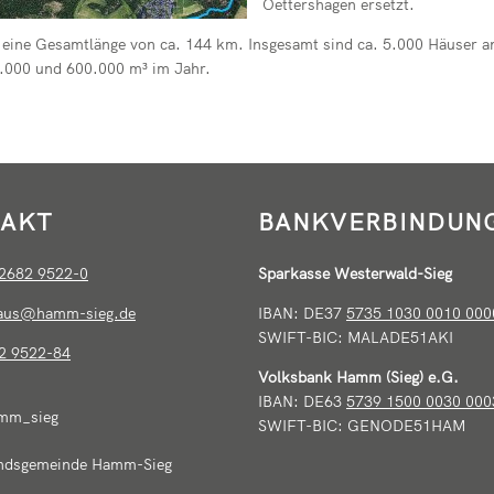
Oettershagen ersetzt.
ine Gesamtlänge von ca. 144 km. Insgesamt sind ca. 5.000 Häuser an
.000 und 600.000 m³ im Jahr.
AKT
BANKVERBINDUN
2682 9522-0
Sparkasse Westerwald-Sieg
haus@hamm-sieg.de
IBAN: DE37
5735 1030 0010 000
SWIFT-BIC: MALADE51AKI
2 9522-84
Volksbank Hamm (Sieg) e.G.
IBAN: DE63
5739 1500 0030 000
mm_sieg
SWIFT-BIC: GENODE51HAM
ndsgemeinde Hamm-Sieg